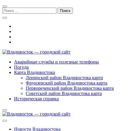
Перейти
Перейти
к
к
Поиск:
навигации
содержимому
Владивосток — городской сайт
Аварийные службы и полезные телефоны
Погода
Карта Владивостока
Ленинский район Владивостока карта
Фрунзенский район Владивостока карта
Первореченский район Владивостока карта
Советский район Владивостока карта
Историческая справка
Новости Владивостока