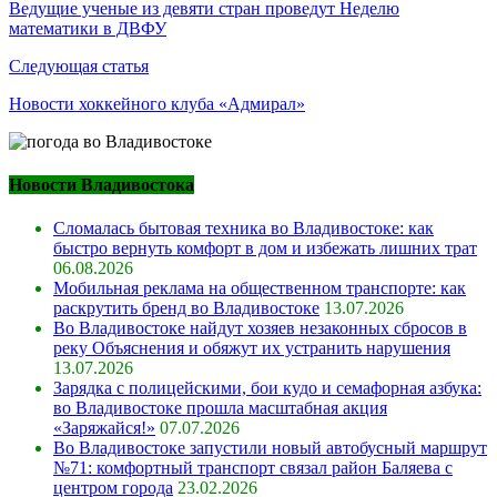
по
Ведущие ученые из девяти стран проведут Неделю
математики в ДВФУ
записям
Следующая статья
Новости хоккейного клуба «Адмирал»
Новости Владивостока
Сломалась бытовая техника во Владивостоке: как
быстро вернуть комфорт в дом и избежать лишних трат
06.08.2026
Мобильная реклама на общественном транспорте: как
раскрутить бренд во Владивостоке
13.07.2026
Во Владивостоке найдут хозяев незаконных сбросов в
реку Объяснения и обяжут их устранить нарушения
13.07.2026
Зарядка с полицейскими, бои кудо и семафорная азбука:
во Владивостоке прошла масштабная акция
«Заряжайся!»
07.07.2026
Во Владивостоке запустили новый автобусный маршрут
№71: комфортный транспорт связал район Баляева с
центром города
23.02.2026