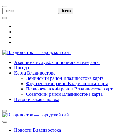
Перейти
Перейти
к
к
Поиск:
навигации
содержимому
Владивосток — городской сайт
Аварийные службы и полезные телефоны
Погода
Карта Владивостока
Ленинский район Владивостока карта
Фрунзенский район Владивостока карта
Первореченский район Владивостока карта
Советский район Владивостока карта
Историческая справка
Новости Владивостока