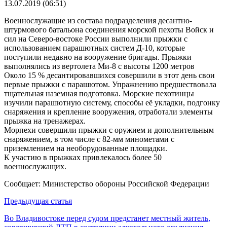
13.07.2019 (06:51)
Военнослужащие из состава подразделения десантно-
штурмового батальона соединения морской пехоты Войск и
сил на Северо-востоке России выполнили прыжки с
использованием парашютных систем Д-10, которые
поступили недавно на вооружение бригады. Прыжки
выполнялись из вертолета Ми-8 с высоты 1200 метров
Около 15 % десантировавшихся совершили в этот день свои
первые прыжки с парашютом. Упражнению предшествовала
тщательная наземная подготовка. Морские пехотинцы
изучили парашютную систему, способы её укладки, подгонку
снаряжения и крепление вооружения, отработали элементы
прыжка на тренажерах.
Морпехи совершили прыжки с оружием и дополнительным
снаряжением, в том числе с 82-мм минометами с
приземлением на необорудованные площадки.
К участию в прыжках привлекалось более 50
военнослужащих.
Сообщает: Министерство обороны Российской Федерации
Навигация
Предыдущая статья
по
Во Владивостоке перед судом предстанет местный житель,