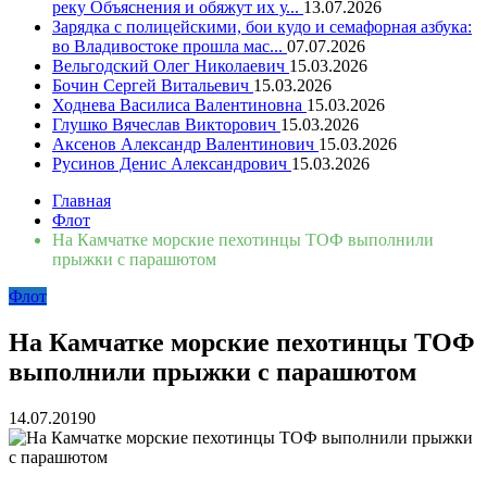
реку Объяснения и обяжут их у...
13.07.2026
Зарядка с полицейскими, бои кудо и семафорная азбука:
во Владивостоке прошла мас...
07.07.2026
Вельгодский Олег Николаевич
15.03.2026
Бочин Сергей Витальевич
15.03.2026
Ходнева Василиса Валентиновна
15.03.2026
Глушко Вячеслав Викторович
15.03.2026
Аксенов Александр Валентинович
15.03.2026
Русинов Денис Александрович
15.03.2026
Главная
Флот
На Камчатке морские пехотинцы ТОФ выполнили
прыжки с парашютом
Флот
На Камчатке морские пехотинцы ТОФ
выполнили прыжки с парашютом
14.07.2019
0