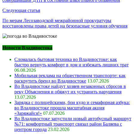
совершивший ДТП в состоянии алкогольного опьянения
записям
Следующая статья
По мерам Лесозаводской межрайонной прокуратуры
восстановлены права детей на безопасные условия обучения
Новости Владивостока
Сломалась бытовая техника во Владивостоке: как
быстро вернуть комфорт в дом и избежать лишних трат
06.08.2026
Мобильная реклама на общественном транспорте: как
раскрутить бренд во Владивостоке
13.07.2026
Во Владивостоке найдут хозяев незаконных сбросов в
реку Объяснения и обяжут их устранить нарушения
13.07.2026
Зарядка с полицейскими, бои кудо и семафорная азбука:
во Владивостоке прошла масштабная акция
«Заряжайся!»
07.07.2026
Во Владивостоке запустили новый автобусный маршрут
№71: комфортный транспорт связал район Баляева с
центром города
23.02.2026