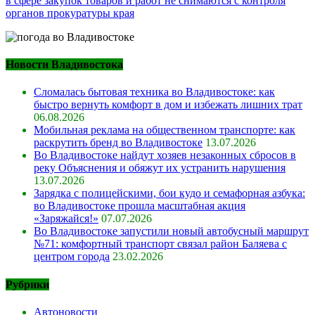
в сфере закупок товаров и работ не снимаются с контроля
органов прокуратуры края
Новости Владивостока
Сломалась бытовая техника во Владивостоке: как
быстро вернуть комфорт в дом и избежать лишних трат
06.08.2026
Мобильная реклама на общественном транспорте: как
раскрутить бренд во Владивостоке
13.07.2026
Во Владивостоке найдут хозяев незаконных сбросов в
реку Объяснения и обяжут их устранить нарушения
13.07.2026
Зарядка с полицейскими, бои кудо и семафорная азбука:
во Владивостоке прошла масштабная акция
«Заряжайся!»
07.07.2026
Во Владивостоке запустили новый автобусный маршрут
№71: комфортный транспорт связал район Баляева с
центром города
23.02.2026
Рубрики
Автоновости