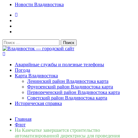
Новости Владивостока
Поиск:
Владивосток — городской сайт
Аварийные службы и полезные телефоны
Погода
Карта Владивостока
Ленинский район Владивостока карта
Фрунзенский район Владивостока карта
Первореченский район Владивостока карта
Советский район Владивостока карта
Историческая справка
Свежие новости
Главная
Сломалась бытовая техника во Владивостоке: как
Флот
быстро вернуть комфорт в дом и из...
06.08.2026
На Камчатке завершается строительство
Мобильная реклама на общественном транспорте: как
автоматизированной директрисы для проведения