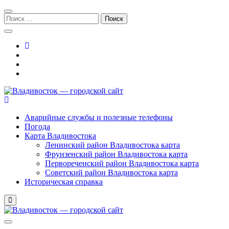
Перейти
Перейти
к
к
Поиск:
навигации
содержимому
Владивосток — городской сайт
Аварийные службы и полезные телефоны
Погода
Карта Владивостока
Ленинский район Владивостока карта
Фрунзенский район Владивостока карта
Первореченский район Владивостока карта
Советский район Владивостока карта
Историческая справка