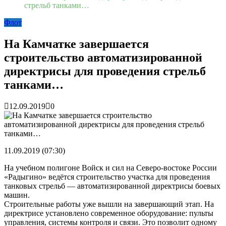
раскрутить бренд во Владивосто...
13.07.2026
стрельб танками…
Во Владивостоке найдут хозяев незаконных сбросов в
Флот
реку Объяснения и обяжут их у...
13.07.2026
Зарядка с полицейскими, бои кудо и семафорная азбука:
во Владивостоке прошла мас...
07.07.2026
На Камчатке завершается
Вельгодский Олег Николаевич
15.03.2026
строительство автоматизированной
Бочин Сергей Витальевич
15.03.2026
Ходнева Василиса Валентиновна
15.03.2026
директрисы для проведения стрельб
Глушко Вячеслав Викторович
15.03.2026
танками…
Аксенов Александр Валентинович
15.03.2026
Русинов Денис Александрович
15.03.2026
12.09.2019
0
11.09.2019 (07:30)
На учебном полигоне Войск и сил на Северо-востоке России
«Радыгино» ведётся строительство участка для проведения
танковых стрельб — автоматизированной директрисы боевых
машин.
Строительные работы уже вышли на завершающий этап. На
директрисе установлено современное оборудование: пульты
управления, системы контроля и связи. Это позволит одному