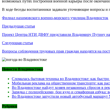
возможных путях построения военной карьеры после окончани
В ходе беседы воспитанники задавали уточняющие вопросы и 
Филиал нахимовского военно-морского училища Владивосток
Навигация
Предыдущая статья
по
Проект Центра НТИ ДВФУ представили Владимиру Путину н
записям
Следующая статья
Вопросы соблюдения трудовых прав граждан находятся на пос
Новости Владивостока
Сломалась бытовая техника во Владивостоке: как быстро
Мобильная реклама на общественном транспорте: как рас
Во Владивостоке найдут хозяев незаконных сбросов в ре
Зарядка с полицейскими, бои кудо и семафорная азбука:
Во Владивостоке запустили новый автобусный маршрут №
Рубрики