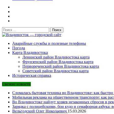
Поиск:
Владивосток — городской сайт
Аварийные службы и полезные телефоны
Погода
Карта Владивостока
Ленинский район Владивостока карта
Фрунзенский район Владивостока карта
Первореченский район Владивостока карта
Советский район Владивостока карта
Историческая справка
Свежие новости
Сломалась бытовая техника во Владивостоке: как быстро 
Мобильная реклама на общественном транспорте: как рас
Во Владивостоке найдут хозяев незаконных сбросов в рек
Зарядка с полицейскими, бои кудо и семафорная азбука: 
Вельгодский Олег Николаевич
15.03.2026