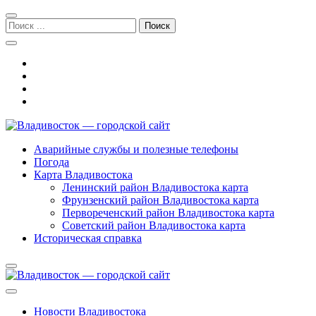
Перейти
Перейти
к
к
Поиск:
навигации
содержимому
Владивосток — городской сайт
Аварийные службы и полезные телефоны
Погода
Карта Владивостока
Ленинский район Владивостока карта
Фрунзенский район Владивостока карта
Первореченский район Владивостока карта
Советский район Владивостока карта
Историческая справка
Новости Владивостока