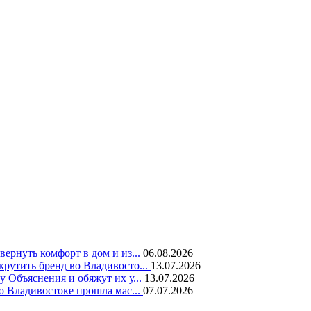
вернуть комфорт в дом и из...
06.08.2026
крутить бренд во Владивосто...
13.07.2026
у Объяснения и обяжут их у...
13.07.2026
во Владивостоке прошла мас...
07.07.2026