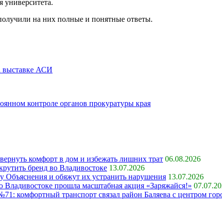
я университета.
получили на них полные и понятные ответы.
а выставке АСИ
тоянном контроле органов прокуратуры края
 вернуть комфорт в дом и избежать лишних трат
06.08.2026
крутить бренд во Владивостоке
13.07.2026
ку Объяснения и обяжут их устранить нарушения
13.07.2026
 во Владивостоке прошла масштабная акция «Заряжайся!»
07.07.2
71: комфортный транспорт связал район Баляева с центром гор