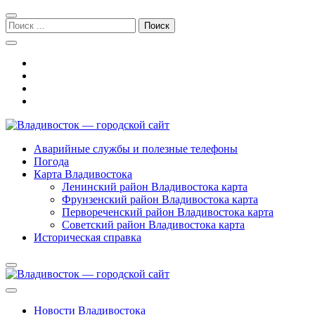
Перейти
Перейти
к
к
Поиск:
навигации
содержимому
Владивосток — городской сайт
Аварийные службы и полезные телефоны
Погода
Карта Владивостока
Ленинский район Владивостока карта
Фрунзенский район Владивостока карта
Первореченский район Владивостока карта
Советский район Владивостока карта
Историческая справка
Новости Владивостока