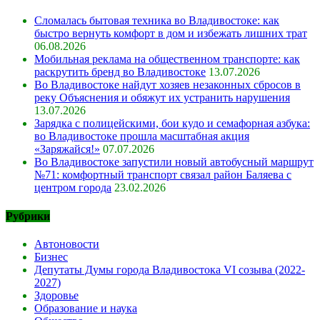
Сломалась бытовая техника во Владивостоке: как
быстро вернуть комфорт в дом и избежать лишних трат
06.08.2026
Мобильная реклама на общественном транспорте: как
раскрутить бренд во Владивостоке
13.07.2026
Во Владивостоке найдут хозяев незаконных сбросов в
реку Объяснения и обяжут их устранить нарушения
13.07.2026
Зарядка с полицейскими, бои кудо и семафорная азбука:
во Владивостоке прошла масштабная акция
«Заряжайся!»
07.07.2026
Во Владивостоке запустили новый автобусный маршрут
№71: комфортный транспорт связал район Баляева с
центром города
23.02.2026
Рубрики
Автоновости
Бизнес
Депутаты Думы города Владивостока VI созыва (2022-
2027)
Здоровье
Образование и наука