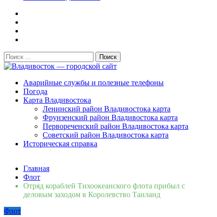
Поиск:
Владивосток — городской сайт
Аварийные службы и полезные телефоны
Погода
Карта Владивостока
Ленинский район Владивостока карта
Фрунзенский район Владивостока карта
Первореченский район Владивостока карта
Советский район Владивостока карта
Историческая справка
Свежие новости
Главная
Сломалась бытовая техника во Владивостоке: как
Флот
быстро вернуть комфорт в дом и из...
06.08.2026
Отряд кораблей Тихоокеанского флота прибыл с
Мобильная реклама на общественном транспорте: как
деловым заходом в Королевство Таиланд
раскрутить бренд во Владивосто...
13.07.2026
Флот
Во Владивостоке найдут хозяев незаконных сбросов в