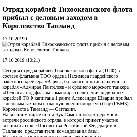
реку Объяснения и обяжут их у...
13.07.2026
Зарядка с полицейскими, бои кудо и семафорная азбука:
Отряд кораблей Тихоокеанского флота
во Владивостоке прошла мас...
07.07.2026
прибыл с деловым заходом в
Вельгодский Олег Николаевич
15.03.2026
Бочин Сергей Витальевич
15.03.2026
Королевство Таиланд
Ходнева Василиса Валентиновна
15.03.2026
Глушко Вячеслав Викторович
15.03.2026
17.10.2019
0
Аксенов Александр Валентинович
15.03.2026
Русинов Денис Александрович
15.03.2026
17.10.2019 (10:21)
Сегодня отряд кораблей Тихоокеанского флота (ТОФ) в
составе флагмана ТОФ ордена Нахимова гвардейского
ракетного крейсера «Варяг», большого противолодочного
корабля «Адмирал Пантелеев» и среднего морского танкера
«Печенга» под флагом командира соединения надводных
кораблей ТОФ капитана 1 ранга Александра Шварца прибыл
с деловым заходом в главную военно-морскую базу (ГВМБ)
Королевства Таиланд — Саттахип.
На военном пирсе порта Чук Самет пройдёт церемония
встречи российского отряда, в которой примет участие
военный атташе Посольства Российской Федерации в
Таиланде, представители командования базы.
На сегодня запланирована серия двусторонних