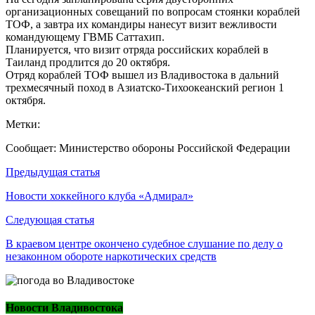
организационных совещаний по вопросам стоянки кораблей
ТОФ, а завтра их командиры нанесут визит вежливости
командующему ГВМБ Саттахип.
Планируется, что визит отряда российских кораблей в
Таиланд продлится до 20 октября.
Отряд кораблей ТОФ вышел из Владивостока в дальний
трехмесячный поход в Азиатско-Тихоокеанский регион 1
октября.
Метки:
Сообщает: Министерство обороны Российской Федерации
Навигация
Предыдущая статья
по
Новости хоккейного клуба «Адмирал»
записям
Следующая статья
В краевом центре окончено судебное слушание по делу о
незаконном обороте наркотических средств
Новости Владивостока