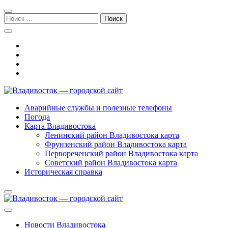
Перейти
Перейти
к
к
Поиск:
навигации
содержимому
Владивосток — городской сайт
Аварийные службы и полезные телефоны
Погода
Карта Владивостока
Ленинский район Владивостока карта
Фрунзенский район Владивостока карта
Первореченский район Владивостока карта
Советский район Владивостока карта
Историческая справка
Новости Владивостока