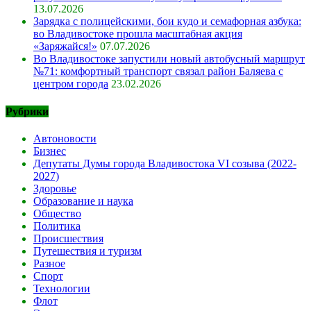
13.07.2026
Зарядка с полицейскими, бои кудо и семафорная азбука:
во Владивостоке прошла масштабная акция
«Заряжайся!»
07.07.2026
Во Владивостоке запустили новый автобусный маршрут
№71: комфортный транспорт связал район Баляева с
центром города
23.02.2026
Рубрики
Автоновости
Бизнес
Депутаты Думы города Владивостока VI созыва (2022-
2027)
Здоровье
Образование и наука
Общество
Политика
Происшествия
Путешествия и туризм
Разное
Спорт
Технологии
Флот