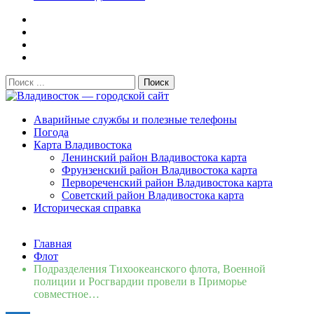
Поиск:
Владивосток — городской сайт
Аварийные службы и полезные телефоны
Погода
Карта Владивостока
Ленинский район Владивостока карта
Фрунзенский район Владивостока карта
Первореченский район Владивостока карта
Советский район Владивостока карта
Историческая справка
Свежие новости
Главная
Сломалась бытовая техника во Владивостоке: как
Флот
быстро вернуть комфорт в дом и из...
06.08.2026
Подразделения Тихоокеанского флота, Военной
Мобильная реклама на общественном транспорте: как
полиции и Росгвардии провели в Приморье
раскрутить бренд во Владивосто...
13.07.2026
совместное…
Во Владивостоке найдут хозяев незаконных сбросов в