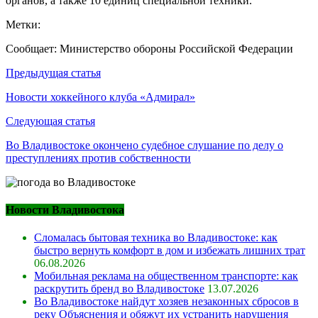
органов, а также 10 единиц специальной техники.
Метки:
Сообщает: Министерство обороны Российской Федерации
Навигация
Предыдущая статья
по
Новости хоккейного клуба «Адмирал»
записям
Следующая статья
Во Владивостоке окончено судебное слушание по делу о
преступлениях против собственности
Новости Владивостока
Сломалась бытовая техника во Владивостоке: как
быстро вернуть комфорт в дом и избежать лишних трат
06.08.2026
Мобильная реклама на общественном транспорте: как
раскрутить бренд во Владивостоке
13.07.2026
Во Владивостоке найдут хозяев незаконных сбросов в
реку Объяснения и обяжут их устранить нарушения