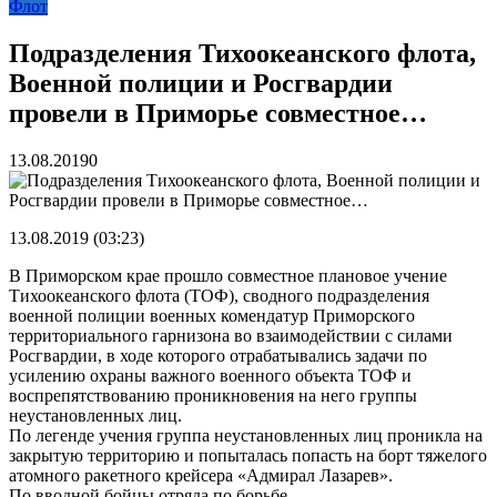
Флот
реку Объяснения и обяжут их у...
13.07.2026
Зарядка с полицейскими, бои кудо и семафорная азбука:
во Владивостоке прошла мас...
07.07.2026
Подразделения Тихоокеанского флота,
Вельгодский Олег Николаевич
15.03.2026
Военной полиции и Росгвардии
Бочин Сергей Витальевич
15.03.2026
Ходнева Василиса Валентиновна
15.03.2026
провели в Приморье совместное…
Глушко Вячеслав Викторович
15.03.2026
Аксенов Александр Валентинович
15.03.2026
13.08.2019
0
Русинов Денис Александрович
15.03.2026
13.08.2019 (03:23)
В Приморском крае прошло совместное плановое учение
Тихоокеанского флота (ТОФ), сводного подразделения
военной полиции военных комендатур Приморского
территориального гарнизона во взаимодействии с силами
Росгвардии, в ходе которого отрабатывались задачи по
усилению охраны важного военного объекта ТОФ и
воспрепятствованию проникновения на него группы
неустановленных лиц.
По легенде учения группа неустановленных лиц проникла на
закрытую территорию и попыталась попасть на борт тяжелого
атомного ракетного крейсера «Адмирал Лазарев».
По вводной бойцы отряда по борьбе