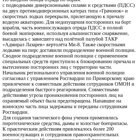
с подводными диверсионными силами и средствами (ПДСС)
на двух противодиверсионных катерах типа «Грачонок» и
скоростных лодках перекрыли, прилегающую к причалу
водную акваторию. Для недопущения посторонних на борт
корабля, часть военнослужащих отряда ПДСС в полной
боевой экипировке, используя альпинистское снаряжение,
высадилась с зависшего над полётной палубой ТАКР
«Адмирал Лазарев» вертолёта Ми-8. Также скоростными
лодками на пирс доставили подразделение военной полиции.
Сводное подразделение военной полиции с применением
специальных средств приступило к блокированию причала и
вытеснению посторонних лиц с территории части.
Начальник регионального управления военной полиции
согласовал с управлением Росгвардии по Приморскому краю
привлечение к совместным действиям сотрудников ОМОН и
подразделения быстрого реагирования. Совместными
действиями угроза проникновения посторонних лиц на
охраняемый объект была предотвращена. Напавшие на
воинскую часть лица задержаны и переданы сотрудникам
Росгвардии.
Для создания тактического фона учения применялись
пиротехнические средства, дымы и холостые боеприпасы.
К практическим действиям привлекалось более 200
военнослужащих и сотрудников правоохранительных