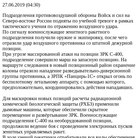
27.06.2019 (04:30)
Подразделения противовоздушной обороны Войск и сил на
Северо-востоке России подняты по учебной тревоге в рамках
тактического учения по отражению воздушного удара.
По сигналу военнослужащие зенитного ракетного
подразделения получили оружие и экипировку, после чего
отразили удар воздушного противника со штатной дежурной
позиции.
При угрозе массированной атаки на позиции ЗРК С-400,
подразделение совершило марш на запасную позицию. На
маршруте следования в новый позиционный район охранение
колоны отразило нападение разведывательно-диверсионной
группы противника, а ЗРПК «Панцирь-1С» открыл огонь по
беспилотному летальному аппарату, с помощью которого,
предположительно, координировались действия нападавших.
Для маскировки новых позиций расчеты радиационной
химической биологической защиты (РХБЗ) применили
дымовые машины, которые обеспечили скрытное
перемещение и развёртывание ЗРК. Военнослужащие
подразделения С-400 на необорудованной позиции,
продолжили ведение боя с проведением электронных пусков
зенитных управляемых ракет.
В ходе учений ракетчики отрабатывали все виды обеспечения