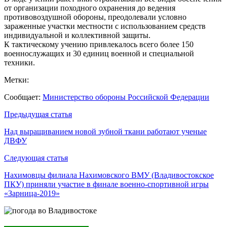
от организации походного охранения до ведения
противовоздушной обороны, преодолевали условно
зараженные участки местности с использованием средств
индивидуальной и коллективной защиты.
К тактическому учению привлекалось всего более 150
военнослужащих и 30 единиц военной и специальной
техники.
Метки:
Сообщает:
Министерство обороны Российской Федерации
Навигация
Предыдущая статья
по
Над выращиванием новой зубной ткани работают ученые
ДВФУ
записям
Следующая статья
Нахимовцы филиала Нахимовского ВМУ (Владивостокское
ПКУ) приняли участие в финале военно-спортивной игры
«Зарница-2019»