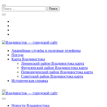
Перейти
Перейти
к
к
Поиск:
навигации
содержимому
Владивосток — городской сайт
Аварийные службы и полезные телефоны
Погода
Карта Владивостока
Ленинский район Владивостока карта
Фрунзенский район Владивостока карта
Первореченский район Владивостока карта
Советский район Владивостока карта
Историческая справка
Новости Владивостока