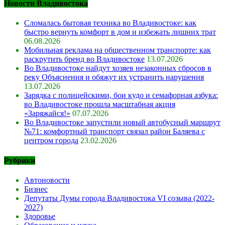
Новости Владивостока
Сломалась бытовая техника во Владивостоке: как
быстро вернуть комфорт в дом и избежать лишних трат
06.08.2026
Мобильная реклама на общественном транспорте: как
раскрутить бренд во Владивостоке
13.07.2026
Во Владивостоке найдут хозяев незаконных сбросов в
реку Объяснения и обяжут их устранить нарушения
13.07.2026
Зарядка с полицейскими, бои кудо и семафорная азбука:
во Владивостоке прошла масштабная акция
«Заряжайся!»
07.07.2026
Во Владивостоке запустили новый автобусный маршрут
№71: комфортный транспорт связал район Баляева с
центром города
23.02.2026
Рубрики
Автоновости
Бизнес
Депутаты Думы города Владивостока VI созыва (2022-
2027)
Здоровье