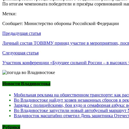
По итогам чемпионата победители и призёры соревнований на
Метки:
Сообщает: Министерство обороны Российской Федерации
Навигация
Предыдущая статья
по
Личный состав ТОВВМУ приняд участие в мероприятиях, посв
записям
Следующая статья
Участник конференции «Будущее сильной России – в высоких
Новости Владивостока
Мобильная реклама на общественном транспорте: как рас
Во Владивостоке найдут хозяев незаконных сбросов в ре
Зарядка с полицейскими, бои кудо и семафорная азбука:
Во Владивостоке запустили новый автобусный маршрут №
Владивосток масштабно отметил День защитника Отечест
Рубрики