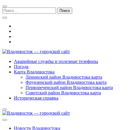
Перейти
Перейти
к
к
Поиск:
навигации
содержимому
Владивосток — городской сайт
Аварийные службы и полезные телефоны
Погода
Карта Владивостока
Ленинский район Владивостока карта
Фрунзенский район Владивостока карта
Первореченский район Владивостока карта
Советский район Владивостока карта
Историческая справка
Новости Владивостока