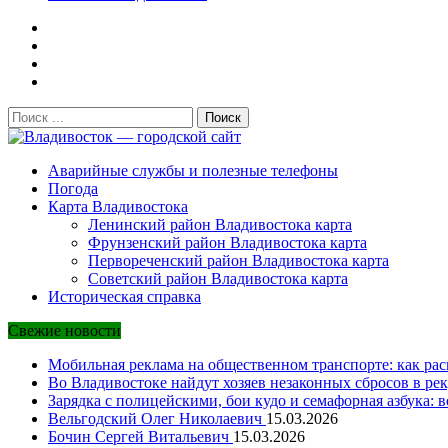
Поиск:
Владивосток — городской сайт
Аварийные службы и полезные телефоны
Погода
Карта Владивостока
Ленинский район Владивостока карта
Фрунзенский район Владивостока карта
Первореченский район Владивостока карта
Советский район Владивостока карта
Историческая справка
Свежие новости
Мобильная реклама на общественном транспорте: как рас
Во Владивостоке найдут хозяев незаконных сбросов в рек
Зарядка с полицейскими, бои кудо и семафорная азбука: 
Вельгодский Олег Николаевич
15.03.2026
Бочин Сергей Витальевич
15.03.2026