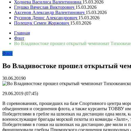
Ходнева Василиса Валентиновна
15.03.2026
Глушко Вячеслав Викторович
15.03.2026
Аксенов Александр Валентинович
15.03.2026
Русинов Денис Александрович
15.03.2026
Полещук Семен Жоржович
15.03.2026
Главная
Флот
Во Владивостоке прошел открытый чемпионат Тихоокеан
Флот
Во Владивостоке прошел открытый чем
30.06.2019
0
29.06.2019 (07:45)
В соревнованиях, прошедших на базе Спортивного центра морс
объединения и соединения флота, а также курсанты ТОВВУ им.
Победителями в гребле на шлюпках на дистанции одна миля, к
военнослужащие бригады морской пехоты из команды «Залп», 
Победителями в гонки на шлюпках на дистанцию две мили и па
финишировали гребцы Приморского соединения разнородных с