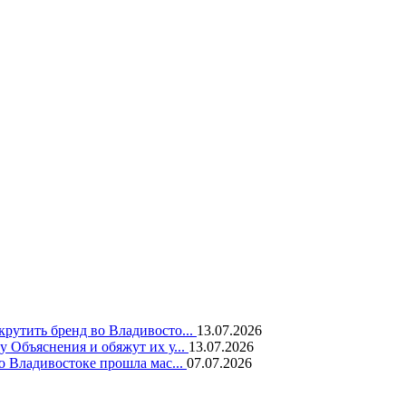
крутить бренд во Владивосто...
13.07.2026
у Объяснения и обяжут их у...
13.07.2026
во Владивостоке прошла мас...
07.07.2026