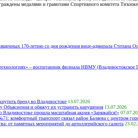
граждены медалями и грамотами Спортивного комитета Тихооке
ященных 170-летию со дня рождения вице-адмирала Степана Ос
 технологиях» – воспитанник филиала НВМУ (Владивостокское 
крутить бренд во Владивостоке
13.07.2026
ку Объяснения и обяжут их устранить нарушения
13.07.2026
 во Владивостоке прошла масштабная акция «Заряжайся!»
07.07.2
71: комфортный транспорт связал район Баляева с центром гор
ва: от памятных мероприятий до артиллерийского салюта
23.02