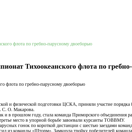
ского флота по гребно-парусному двоеборью
пионат Тихоокеанского флота по гребно
кой и физической подготовки ЦСКА, приняли участие порядка 8
 С. О. Макарова.
ак и в прошлом году, стала команда Приморского объединения 
третье место в упорной борьбе завоевали курсанты ТОВВМУ.
русных гонок по короткой дистанции с шестью заездами команда
ил из команды «Шторм». Замкнула тройку победителей команда