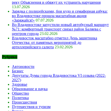
реку Объяснения и обяжут их устранить нарушения
13.07.2026
Зарядка с полицейскими, бои кудо и семафорная азбука:
во Владивостоке прошла масштабная акция
«Заряжайся!»
07.07.2026
Во Владивостоке запустили новый автобусный маршрут
№71: комфортный транспорт связал район Баляева с
центром города
23.02.2026
Владивосток масштабно отметил День защитника
Отечества: от памятных мероприятий до
артиллерийского салюта
23.02.2026
Рубрики
Автоновости
Бизнес
Депутаты Думы города Владивостока VI созыва (2022-
2027)
Здоровье
Образование и наука
Общество
Политика
Происшествия
Путешествия и туризм