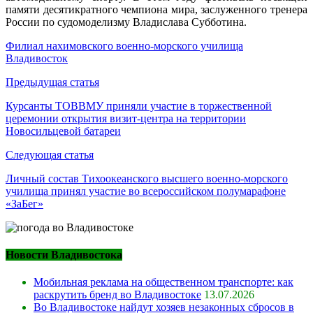
памяти десятикратного чемпиона мира, заслуженного тренера
России по судомоделизму Владислава Субботина.
Филиал нахимовского военно-морского училища
Владивосток
Навигация
Предыдущая статья
по
Курсанты ТОВВМУ приняли участие в торжественной
церемонии открытия визит-центра на территории
записям
Новосильцевой батареи
Следующая статья
Личный состав Тихоокеанского высшего военно-морского
училища принял участие во всероссийском полумарафоне
«ЗаБег»
Новости Владивостока
Мобильная реклама на общественном транспорте: как
раскрутить бренд во Владивостоке
13.07.2026
Во Владивостоке найдут хозяев незаконных сбросов в