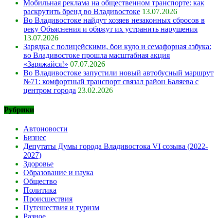
Мобильная реклама на общественном транспорте: как
раскрутить бренд во Владивостоке
13.07.2026
Во Владивостоке найдут хозяев незаконных сбросов в
реку Объяснения и обяжут их устранить нарушения
13.07.2026
Зарядка с полицейскими, бои кудо и семафорная азбука:
во Владивостоке прошла масштабная акция
«Заряжайся!»
07.07.2026
Во Владивостоке запустили новый автобусный маршрут
№71: комфортный транспорт связал район Баляева с
центром города
23.02.2026
Рубрики
Автоновости
Бизнес
Депутаты Думы города Владивостока VI созыва (2022-
2027)
Здоровье
Образование и наука
Общество
Политика
Происшествия
Путешествия и туризм
Разное