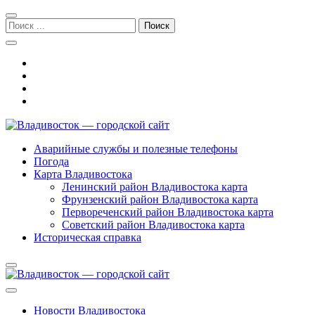
Перейти
Перейти
к
к
Поиск:
навигации
содержимому
Владивосток — городской сайт
Аварийные службы и полезные телефоны
Погода
Карта Владивостока
Ленинский район Владивостока карта
Фрунзенский район Владивостока карта
Первореченский район Владивостока карта
Советский район Владивостока карта
Историческая справка
Новости Владивостока