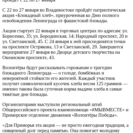
С 22 по 27 января во Владивостоке пройдёт патриотическая
акция «Блокадный хлеб», приуроченная ко Дню полного
освобождения Ленинграда от фашистской блокады.
Акция стартует 22 января в торговых центрах по адресам: ул.
Борисенко, 35; ул. Бородинская, 14; Народный проспект, 20 и
ул. Светланской, 45. С 24 января к ней присоединятся точки
на проспекте Острякова, 13 и Светланской, 29. Завершится
мероприятие 27 января во Дворце детского творчества на
Океанском проспекте, 43.
Волонтёры будут рассказывать горожанам о трагедии
блокадного Ленинграда — о голоде, бомбёжках и
невероятной стойкости его жителей. Каждый участник
получит символический кусочек хлеба весом 125 граммов —
именно такова была суточная норма выдачи хлеба в самые
тяжёлые дни блокады.
Организаторами выступили региональный штаб
Общероссийского проекта взаимопомощи «#МЫВМЕСТЕ» и
Приморское отделение движения «Волонтёры Победы».
«Для Приморья эта акция — не просто ежегодная традиция, а
священный долг перед памятью. Она помогает молодому