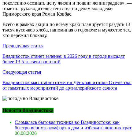
поколению осознать цену жизни и подвиг ленинградцев», —
отметил руководитель агентства по делам молодёжи
Приморского края Роман Ковбас.
Всего в рамках акции по всему краю планируется раздать 13
тысяч кусочков хлеба, напоминая о героизме и мужестве тех,
кто пережил блокаду.
Навигация
Предыдущая статья
по
Владивосток станет зеленее: в 2026 году в городе высадят
более 13,5 тысячи растений
записям
Следующая статья
Владивосток масштабно отметил День защитника Отечества:
от памятных мероприятий до артиллерийского салюта
Новости Владивостока
Сломалась бытовая техника во Владивостоке: как
быстро вернуть комфорт в дом и избежать лишних трат
06.08.2026