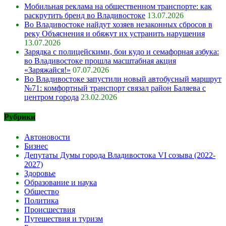
Мобильная реклама на общественном транспорте: как
раскрутить бренд во Владивостоке
13.07.2026
Во Владивостоке найдут хозяев незаконных сбросов в
реку Объяснения и обяжут их устранить нарушения
13.07.2026
Зарядка с полицейскими, бои кудо и семафорная азбука:
во Владивостоке прошла масштабная акция
«Заряжайся!»
07.07.2026
Во Владивостоке запустили новый автобусный маршрут
№71: комфортный транспорт связал район Баляева с
центром города
23.02.2026
Рубрики
Автоновости
Бизнес
Депутаты Думы города Владивостока VI созыва (2022-
2027)
Здоровье
Образование и наука
Общество
Политика
Происшествия
Путешествия и туризм