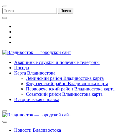
Перейти
Перейти
к
к
Поиск:
навигации
содержимому
Владивосток — городской сайт
Аварийные службы и полезные телефоны
Погода
Карта Владивостока
Ленинский район Владивостока карта
Фрунзенский район Владивостока карта
Первореченский район Владивостока карта
Советский район Владивостока карта
Историческая справка
Новости Владивостока