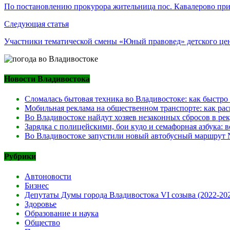
по
По постановлению прокурора жительница пос. Кавалерово прив
записям
Следующая статья
Участники тематической смены «Юный правовед» детского цен
Новости Владивостока
Сломалась бытовая техника во Владивостоке: как быстро
Мобильная реклама на общественном транспорте: как рас
Во Владивостоке найдут хозяев незаконных сбросов в ре
Зарядка с полицейскими, бои кудо и семафорная азбука:
Во Владивостоке запустили новый автобусный маршрут №
Рубрики
Автоновости
Бизнес
Депутаты Думы города Владивостока VI созыва (2022-20
Здоровье
Образование и наука
Общество