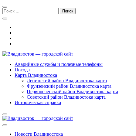
Перейти
Перейти
к
к
Поиск:
навигации
содержимому
Владивосток — городской сайт
Аварийные службы и полезные телефоны
Погода
Карта Владивостока
Ленинский район Владивостока карта
Фрунзенский район Владивостока карта
Первореченский район Владивостока карта
Советский район Владивостока карта
Историческая справка
Новости Владивостока