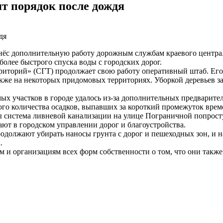
т порядок после дождя
инёс дополнительную работу дорожным службам краевого центра
более быстрого спуска воды с городских дорог.
торий» (СГТ) продолжает свою работу оперативный штаб. Его 
также на некоторых придомовых территориях. Уборкой деревьев
ых участков в городе удалось из-за дополнительных предварите
ого количества осадков, выпавших за короткий промежуток врем
 система ливневой канализации на улице Пограничной попросту 
ают в городском управлении дорог и благоустройства.
одолжают убирать наносы грунта с дорог и пешеходных зон, и на
.
 и организациям всех форм собственности о том, что они такж