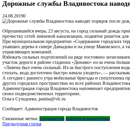
Бочин Сергей Витальевич
15.03.2026
Дорожные службы Владивостока наводя
Ходнева Василиса Валентиновна
15.03.2026
Глушко Вячеслав Викторович
15.03.2026
24.08.2019
0
Аксенов Александр Валентинович
15.03.2026
Русинов Денис Александрович
15.03.2026
Обрушившийся вчера, 23 августа, на город сильный дождь пр
прочистку сетей ливневой канализации, поднятие решеток для 
При муниципальном предприятии «Содержание городских терри
упавших дерева в сквере Давыдова и на улице Маковского, а 
управляющих компаний.
Избежать сильных подтоплений на ряде постоянно затапливаем
участок дороги в районе стадиона «Динамо» из-за очень больш
«Ливень был очень сильный. Из-за быстрого поступления воды
стихать, вода достаточно быстро начала уходить», — рассказыв
А сегодня с раннего утра мобильные бригады и спецтехника пр
других городских пространствах во всех районах Владивостока
Администрация города Владивостока напоминает предприятиям
своих подведомственных территориях.
Ольга Суходоева, panina@vlc.ru
Сообщает: Администрация города Владивосток
Связанные метки:
владивосток
новости владивостока
Навигация
Предыдущая статья