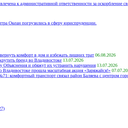
лечена к административной ответственности за оскорбление св
тра Океан погрузились в сферу юриспруденции.
 вернуть комфорт в дом и избежать лишних трат
06.08.2026
крутить бренд во Владивостоке
13.07.2026
ку Объяснения и обяжут их устранить нарушения
13.07.2026
 во Владивостоке прошла масштабная акция «Заряжайся!»
07.07.2
71: комфортный транспорт связал район Баляева с центром гор
27)