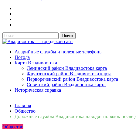
Поиск:
Владивосток — городской сайт
Аварийные службы и полезные телефоны
Погода
Карта Владивостока
Ленинский район Владивостока карта
Фрунзенский район Владивостока карта
Первореченский район Владивостока карта
Советский район Владивостока карта
Историческая справка
Свежие новости
Главная
Сломалась бытовая техника во Владивостоке: как быстро 
Общество
Мобильная реклама на общественном транспорте: как рас
Дорожные службы Владивостока наводят порядок после 
Во Владивостоке найдут хозяев незаконных сбросов в рек
Общество
Зарядка с полицейскими, бои кудо и семафорная азбука: 
Вельгодский Олег Николаевич
15.03.2026