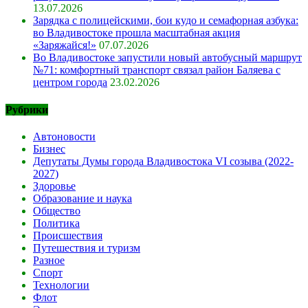
13.07.2026
Зарядка с полицейскими, бои кудо и семафорная азбука:
во Владивостоке прошла масштабная акция
«Заряжайся!»
07.07.2026
Во Владивостоке запустили новый автобусный маршрут
№71: комфортный транспорт связал район Баляева с
центром города
23.02.2026
Рубрики
Автоновости
Бизнес
Депутаты Думы города Владивостока VI созыва (2022-
2027)
Здоровье
Образование и наука
Общество
Политика
Происшествия
Путешествия и туризм
Разное
Спорт
Технологии
Флот