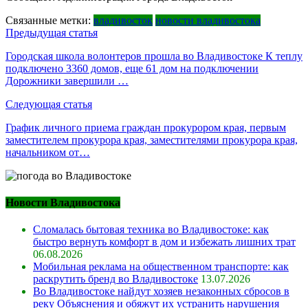
Связанные метки:
владивосток
новости владивостока
Навигация
Предыдущая статья
по
Городская школа волонтеров прошла во Владивостоке К теплу
подключено 3360 домов, еще 61 дом на подключении
записям
Дорожники завершили …
Следующая статья
График личного приема граждан прокурором края, первым
заместителем прокурора края, заместителями прокурора края,
начальником от…
Новости Владивостока
Сломалась бытовая техника во Владивостоке: как
быстро вернуть комфорт в дом и избежать лишних трат
06.08.2026
Мобильная реклама на общественном транспорте: как
раскрутить бренд во Владивостоке
13.07.2026
Во Владивостоке найдут хозяев незаконных сбросов в
реку Объяснения и обяжут их устранить нарушения