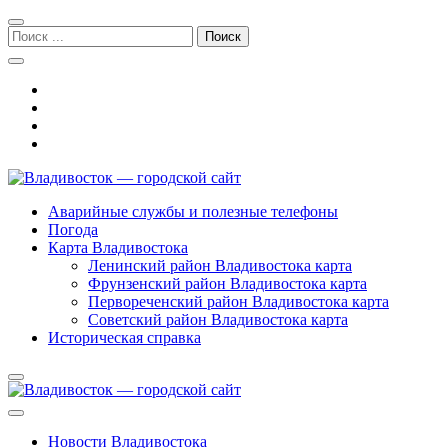
Перейти
Перейти
к
к
Поиск:
навигации
содержимому
Владивосток — городской сайт
Аварийные службы и полезные телефоны
Погода
Карта Владивостока
Ленинский район Владивостока карта
Фрунзенский район Владивостока карта
Первореченский район Владивостока карта
Советский район Владивостока карта
Историческая справка
Новости Владивостока