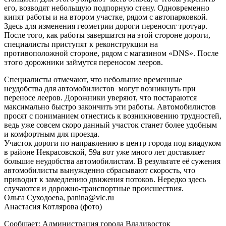
его, возводят небольшую подпорную стену. Одновременно
кипят работы и на втором участке, рядом с автопарковкой.
Здесь для изменения геометрии дороги переносят тротуар.
После того, как работы завершатся на этой стороне дороги,
специалисты приступят к реконструкции на
противоположной стороне, рядом с магазином «DNS». После
этого дорожники займутся переносом лееров.
Специалисты отмечают, что небольшие временные
неудобства для автомобилистов могут возникнуть при
переносе лееров. Дорожники уверяют, что постараются
максимально быстро закончить эти работы. Автомобилистов
просят с пониманием отнестись к возникновению трудностей,
ведь уже совсем скоро данный участок станет более удобным
и комфортным для проезда.
Участок дороги по направлению в центр города под виадуком
в районе Некрасовской, 59а вот уже много лет доставляет
большие неудобства автомобилистам. В результате её сужения
автомобилисты вынужденно сбрасывают скорость, что
приводит к замедлению движения потоков. Нередко здесь
случаются и дорожно-транспортные происшествия.
Ольга Суходоева, panina@vlc.ru
Анастасия Котлярова (фото)
Сообщает: Администрация города Владивосток