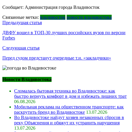
Сообщает: Администрация города Владивосток
Связанные метки:
владивосток
новости владивостока
Навигация
Предыдущая статья
по
ДВФУ вошел в ТОП-30 лучших российских вузов по версии
Forbes
записям
Следующая статья
Перед судом предстанут очередные т.н. «закладчики»
Новости Владивостока
Сломалась бытовая техника во Владивостоке: как
быстро вернуть комфорт в дом и избежать лишних трат
06.08.2026
Мобильная реклама на общественном транспорте: как
раскрутить бренд во Владивостоке
13.07.2026
Во Владивостоке найдут хозяев незаконных сбросов в
реку Объяснения и обяжут их устранить нарушения
13.07.2026