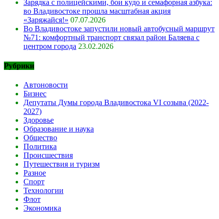
Зарядка с полицейскими, бои кудо и семафорная азбука:
во Владивостоке прошла масштабная акция
«Заряжайся!»
07.07.2026
Во Владивостоке запустили новый автобусный маршрут
№71: комфортный транспорт связал район Баляева с
центром города
23.02.2026
Рубрики
Автоновости
Бизнес
Депутаты Думы города Владивостока VI созыва (2022-
2027)
Здоровье
Образование и наука
Общество
Политика
Происшествия
Путешествия и туризм
Разное
Спорт
Технологии
Флот
Экономика