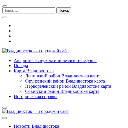
Перейти
Перейти
к
к
Поиск:
навигации
содержимому
Владивосток — городской сайт
Аварийные службы и полезные телефоны
Погода
Карта Владивостока
Ленинский район Владивостока карта
Фрунзенский район Владивостока карта
Первореченский район Владивостока карта
Советский район Владивостока карта
Историческая справка
Новости Владивостока