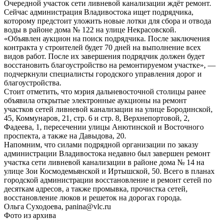
Очередной участок сети ливневой канализации ждёт ремонт.
Сейчас администрация Владивостока ищет подрядчика,
которому предстоит уложить новые лотки для сбора и отвода
воды в районе дома № 122 на улице Некрасовской.
«Объявлен аукцион на поиск подрядчика. После заключения
контракта у строителей будет 70 дней на выполнение всех
видов работ. После их завершения подрядчик должен будет
восстановить благоустройство на ремонтируемом участке», —
подчеркнули специалисты городского управления дорог и
благоустройства.
Стоит отметить, что мэрия дальневосточной столицы ранее
объявила открытые электронные аукционы на ремонт
участков сетей ливневой канализации на улице Бородинской,
45, Коммунаров, 21, стр. 6 и стр. 8, Верхнепортовой, 2,
Фадеева, 1, пересечении улицы Анютинской и Восточного
проспекта, а также на Давыдова, 20.
Напомним, что силами подрядной организации по заказу
администрации Владивостока недавно был завершен ремонт
участка сети ливневой канализации в районе дома № 14 на
улице Зои Космодемьянской и Иртышской, 50. Всего в планах
городской администрации восстановление и ремонт сетей по
десяткам адресов, а также промывка, прочистка сетей,
восстановление люков и решеток на дорогах города.
Ольга Суходоева, panina@vlc.ru
Фото из архива