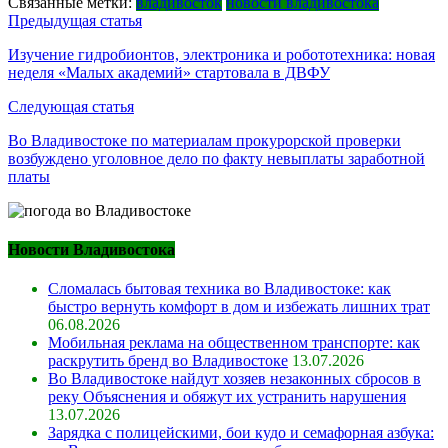
Связанные метки:
владивосток
новости владивостока
Навигация
Предыдущая статья
по
Изучение гидробионтов, электроника и робототехника: новая
неделя «Малых академий» стартовала в ДВФУ
записям
Следующая статья
Во Владивостоке по материалам прокурорской проверки
возбуждено уголовное дело по факту невыплаты заработной
платы
Новости Владивостока
Сломалась бытовая техника во Владивостоке: как
быстро вернуть комфорт в дом и избежать лишних трат
06.08.2026
Мобильная реклама на общественном транспорте: как
раскрутить бренд во Владивостоке
13.07.2026
Во Владивостоке найдут хозяев незаконных сбросов в
реку Объяснения и обяжут их устранить нарушения
13.07.2026
Зарядка с полицейскими, бои кудо и семафорная азбука: