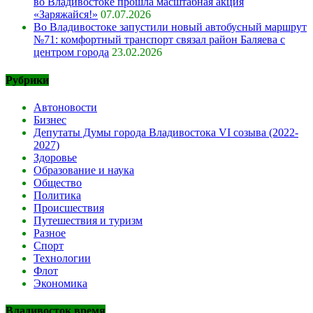
во Владивостоке прошла масштабная акция
«Заряжайся!»
07.07.2026
Во Владивостоке запустили новый автобусный маршрут
№71: комфортный транспорт связал район Баляева с
центром города
23.02.2026
Рубрики
Автоновости
Бизнес
Депутаты Думы города Владивостока VI созыва (2022-
2027)
Здоровье
Образование и наука
Общество
Политика
Происшествия
Путешествия и туризм
Разное
Спорт
Технологии
Флот
Экономика
Владивосток время