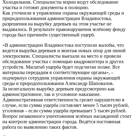
Холодильник. Специалисты мэрии ведут обследование
участка и готовят документы в полицию.
Как уточнили в управлении охраны окружающей среды и
природопользования администрации Владивостока,
разрешения на вырубку деревьев на этом участке не
выдавалось. В результате правонарушения зелёному фонду
города был причинён существенный ущерб.
«В администрацию Владивостока поступили жалобы, что
ведется вырубка деревьев и монтаж новых опор для линий
электросвязи. Специалисты выехали на место и провели
обследование участка с помощью квадрокоптера и других
устройств. Масштаб ущерба будет подсчитан позже. Все
материалы передадим в соответствующие органы», –
подчеркнул сотрудник управления охраны окружающей
среды и природопользования Александр Шаповалов.
За нелегальную вырубку деревьев предусмотрено как
административное, так и уголовное наказание.
Административная ответственность грозит нарушителю в
случае, если сумма ущерба составляет менее 5 тысяч рублей,
уголовная – если сумма ущерба превышает 5 тысяч рублей.
Вопрос незаконного уничтожения зелёных насаждений стоит
на контроле администрации города. Ведётся постоянная
работа по выявлению таких фактов.