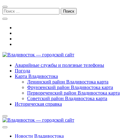
Перейти
Перейти
к
к
Поиск:
навигации
содержимому
Владивосток — городской сайт
Аварийные службы и полезные телефоны
Погода
Карта Владивостока
Ленинский район Владивостока карта
Фрунзенский район Владивостока карта
Первореченский район Владивостока карта
Советский район Владивостока карта
Историческая справка
Новости Владивостока