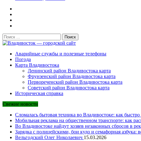
Поиск:
Владивосток — городской сайт
Аварийные службы и полезные телефоны
Погода
Карта Владивостока
Ленинский район Владивостока карта
Фрунзенский район Владивостока карта
Первореченский район Владивостока карта
Советский район Владивостока карта
Историческая справка
Свежие новости
Сломалась бытовая техника во Владивостоке: как быстро 
Мобильная реклама на общественном транспорте: как рас
Во Владивостоке найдут хозяев незаконных сбросов в рек
Зарядка с полицейскими, бои кудо и семафорная азбука: 
Вельгодский Олег Николаевич
15.03.2026