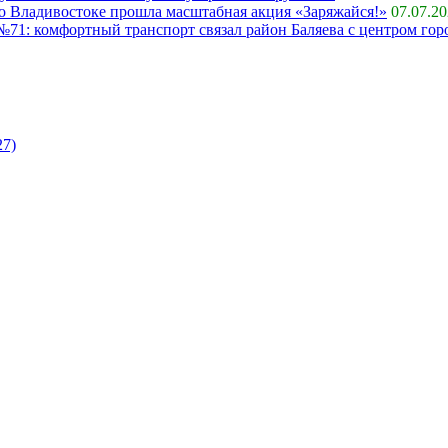
 во Владивостоке прошла масштабная акция «Заряжайся!»
07.07.2
71: комфортный транспорт связал район Баляева с центром гор
27)