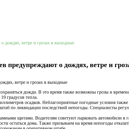
о дождях, ветре и грозах в выходные
в предупреждают о дождях, ветре и гроз
сохраняться дожди. В это время также возможны грозы и времен
 19 градусов тепла.
миллиметров осадков. Неблагоприятные погодные условия также
 штаб по ликвидации последствий непогоды. Специалисты регул
ламными щитами. Водителям советуют парковать автомобили в г
сти остаться дома. Также призываем на время непогоды отказат
горожанам в оперативном штабе.