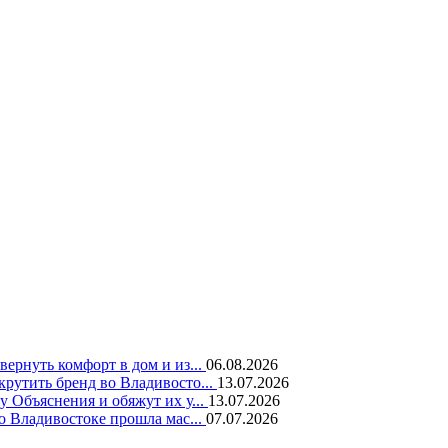
вернуть комфорт в дом и из...
06.08.2026
крутить бренд во Владивосто...
13.07.2026
у Объяснения и обяжут их у...
13.07.2026
во Владивостоке прошла мас...
07.07.2026