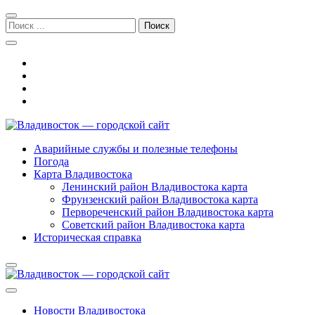
Перейти
Перейти
к
к
Поиск:
навигации
содержимому
Владивосток — городской сайт
Аварийные службы и полезные телефоны
Погода
Карта Владивостока
Ленинский район Владивостока карта
Фрунзенский район Владивостока карта
Первореченский район Владивостока карта
Советский район Владивостока карта
Историческая справка
Новости Владивостока