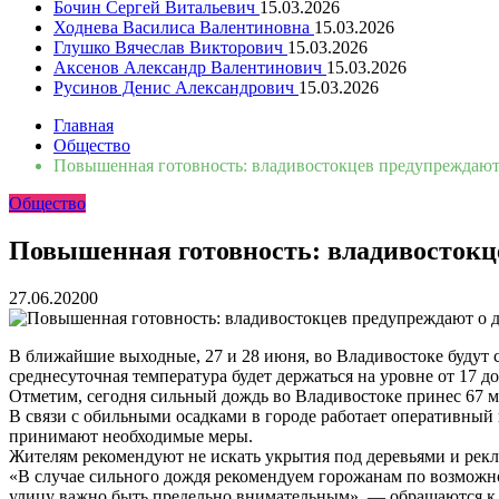
Бочин Сергей Витальевич
15.03.2026
Ходнева Василиса Валентиновна
15.03.2026
Глушко Вячеслав Викторович
15.03.2026
Аксенов Александр Валентинович
15.03.2026
Русинов Денис Александрович
15.03.2026
Главная
Общество
Повышенная готовность: владивостокцев предупреждают 
Общество
Повышенная готовность: владивостокце
27.06.2020
0
В ближайшие выходные, 27 и 28 июня, во Владивостоке будут 
среднесуточная температура будет держаться на уровне от 17 до
Отметим, сегодня сильный дождь во Владивостоке принес 67 
В связи с обильными осадками в городе работает оперативный
принимают необходимые меры.
Жителям рекомендуют не искать укрытия под деревьями и рек
«В случае сильного дождя рекомендуем горожанам по возможно
улицу важно быть предельно внимательным», — обращаются к 