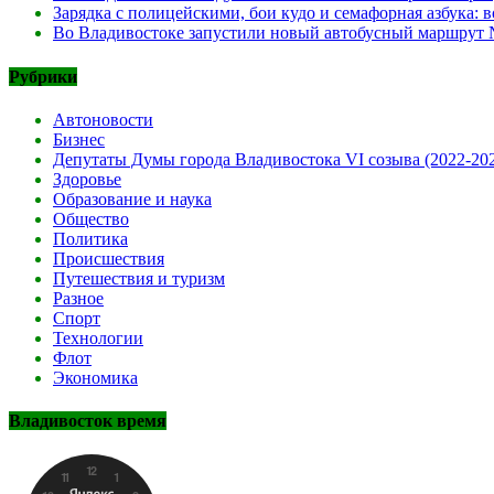
Зарядка с полицейскими, бои кудо и семафорная азбука:
Во Владивостоке запустили новый автобусный маршрут №
Рубрики
Автоновости
Бизнес
Депутаты Думы города Владивостока VI созыва (2022-20
Здоровье
Образование и наука
Общество
Политика
Происшествия
Путешествия и туризм
Разное
Спорт
Технологии
Флот
Экономика
Владивосток время