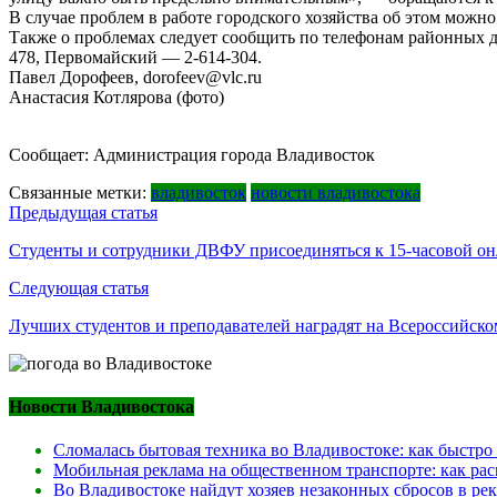
В случае проблем в работе городского хозяйства об этом мож
Также о проблемах следует сообщить по телефонам районных 
478, Первомайский — 2-614-304.
Павел Дорофеев, dorofeev@vlc.ru
Анастасия Котлярова (фото)
Сообщает: Администрация города Владивосток
Связанные метки:
владивосток
новости владивостока
Навигация
Предыдущая статья
по
Студенты и сотрудники ДВФУ присоединяться к 15-часовой он
записям
Следующая статья
Лучших студентов и преподавателей наградят на Всероссийск
Новости Владивостока
Сломалась бытовая техника во Владивостоке: как быстро
Мобильная реклама на общественном транспорте: как рас
Во Владивостоке найдут хозяев незаконных сбросов в ре