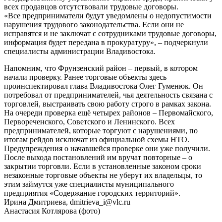
всех продавцов отсутствовали трудовые договоры.
«Все предприниматели будут уведомлены о недопустимости
нарушения трудового законодательства. Если они не
исправятся и не заключат с сотрудниками трудовые договоры,
информация будет передана в прокуратуру», – подчеркнули
специалисты администрации Владивостока.
Напомним, что Фрунзенский район – первый, в котором
начали проверку. Ранее торговые объекты здесь
проинспектировал глава Владивостока Олег Гуменюк. Он
потребовал от предпринимателей, чья деятельность связана с
торговлей, выстраивать свою работу строго в рамках закона.
На очереди проверка ещё четырех районов – Первомайского,
Первореченского, Советского и Ленинского. Всех
предпринимателей, которые торгуют с нарушениями, по
итогам рейдов исключат из официальной схемы НТО.
Предупреждения о начавшейся проверке они уже получили.
После выхода постановлений им вручат повторные – о
закрытии торговли. Если в установленные законом сроки
незаконные торговые объекты не уберут их владельцы, то
этим займутся уже специалисты муниципального
предприятия «Содержание городских территорий».
Ирина Дмитриева, dmitrieva_i@vlc.ru
Анастасия Котлярова (фото)