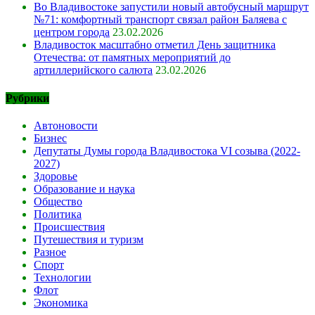
Во Владивостоке запустили новый автобусный маршрут
№71: комфортный транспорт связал район Баляева с
центром города
23.02.2026
Владивосток масштабно отметил День защитника
Отечества: от памятных мероприятий до
артиллерийского салюта
23.02.2026
Рубрики
Автоновости
Бизнес
Депутаты Думы города Владивостока VI созыва (2022-
2027)
Здоровье
Образование и наука
Общество
Политика
Происшествия
Путешествия и туризм
Разное
Спорт
Технологии
Флот
Экономика