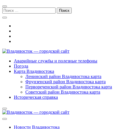
Перейти
Перейти
к
к
Поиск:
навигации
содержимому
Владивосток — городской сайт
Аварийные службы и полезные телефоны
Погода
Карта Владивостока
Ленинский район Владивостока карта
Фрунзенский район Владивостока карта
Первореченский район Владивостока карта
Советский район Владивостока карта
Историческая справка
Новости Владивостока