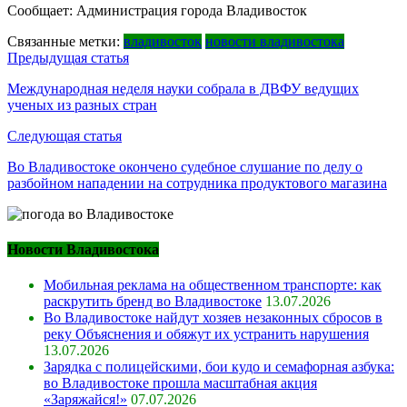
Сообщает: Администрация города Владивосток
Связанные метки:
владивосток
новости владивостока
Навигация
Предыдущая статья
по
Международная неделя науки собрала в ДВФУ ведущих
ученых из разных стран
записям
Следующая статья
Во Владивостоке окончено судебное слушание по делу о
разбойном нападении на сотрудника продуктового магазина
Новости Владивостока
Мобильная реклама на общественном транспорте: как
раскрутить бренд во Владивостоке
13.07.2026
Во Владивостоке найдут хозяев незаконных сбросов в
реку Объяснения и обяжут их устранить нарушения
13.07.2026
Зарядка с полицейскими, бои кудо и семафорная азбука:
во Владивостоке прошла масштабная акция
«Заряжайся!»
07.07.2026