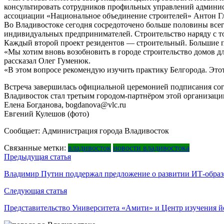
консультировать сотрудников профильных управлений админис
ассоциации «Национальное объединение строителей» Антон Г
Во Владивостоке сегодня сосредоточено больше половины всего
индивидуальных предпринимателей. Строительство наряду с то
Каждый второй проект резидентов — строительный. Большие п
«Мы хотим вновь возобновить в городе строительство домов дл
рассказал Олег Гуменюк.
«В этом вопросе рекомендую изучить практику Белгорода. Это
Встреча завершилась официальной церемонией подписания сог
Владивосток стал третьим городом-партнёром этой организац
Елена Богданова, bogdanova@vlc.ru
Евгений Кулешов (фото)
Сообщает: Администрация города Владивосток
Связанные метки:
владивосток
новости владивостока
Навигация
Предыдущая статья
по
Владимир Путин поддержал предложение о развитии ИТ-образ
записям
Следующая статья
Представительство Университета «Амити» и Центр изучения 