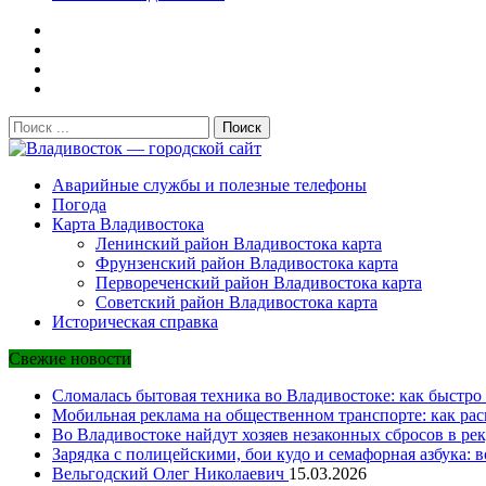
Поиск:
Владивосток — городской сайт
Аварийные службы и полезные телефоны
Погода
Карта Владивостока
Ленинский район Владивостока карта
Фрунзенский район Владивостока карта
Первореченский район Владивостока карта
Советский район Владивостока карта
Историческая справка
Свежие новости
Сломалась бытовая техника во Владивостоке: как быстро 
Мобильная реклама на общественном транспорте: как рас
Во Владивостоке найдут хозяев незаконных сбросов в рек
Зарядка с полицейскими, бои кудо и семафорная азбука: 
Вельгодский Олег Николаевич
15.03.2026