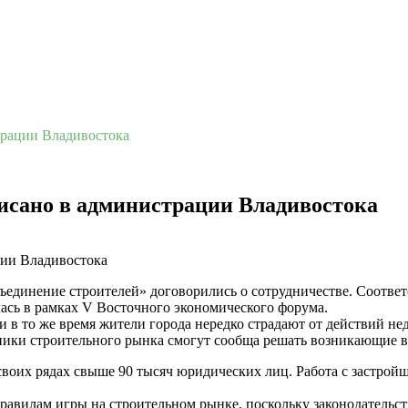
трации Владивостока
исано в администрации Владивостока
единение строителей» договорились о сотрудничестве. Соответ
лась в рамках V Восточного экономического форума.
 и в то же время жители города нередко страдают от действий 
стники строительного рынка смогут сообща решать возникающие 
воих рядах свыше 90 тысяч юридических лиц. Работа с застройщ
равилам игры на строительном рынке, поскольку законодательс