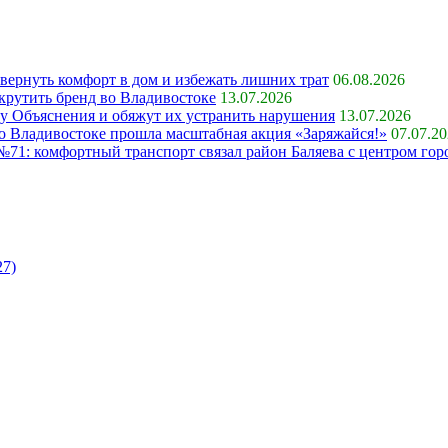
 вернуть комфорт в дом и избежать лишних трат
06.08.2026
крутить бренд во Владивостоке
13.07.2026
ку Объяснения и обяжут их устранить нарушения
13.07.2026
 во Владивостоке прошла масштабная акция «Заряжайся!»
07.07.2
71: комфортный транспорт связал район Баляева с центром гор
27)