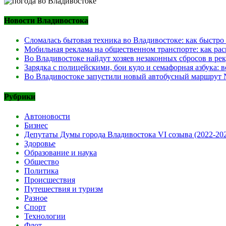
Новости Владивостока
Сломалась бытовая техника во Владивостоке: как быстро
Мобильная реклама на общественном транспорте: как рас
Во Владивостоке найдут хозяев незаконных сбросов в ре
Зарядка с полицейскими, бои кудо и семафорная азбука:
Во Владивостоке запустили новый автобусный маршрут №
Рубрики
Автоновости
Бизнес
Депутаты Думы города Владивостока VI созыва (2022-20
Здоровье
Образование и наука
Общество
Политика
Происшествия
Путешествия и туризм
Разное
Спорт
Технологии
Флот