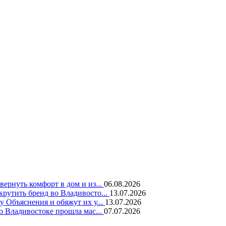
вернуть комфорт в дом и из...
06.08.2026
крутить бренд во Владивосто...
13.07.2026
у Объяснения и обяжут их у...
13.07.2026
во Владивостоке прошла мас...
07.07.2026