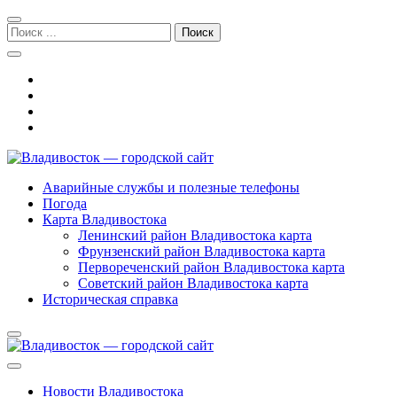
Перейти
Перейти
к
к
Поиск:
навигации
содержимому
Владивосток — городской сайт
Аварийные службы и полезные телефоны
Погода
Карта Владивостока
Ленинский район Владивостока карта
Фрунзенский район Владивостока карта
Первореченский район Владивостока карта
Советский район Владивостока карта
Историческая справка
Новости Владивостока