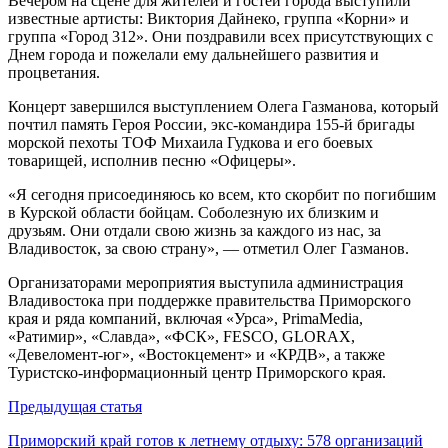
Вечером на сцене для жителей и гостей города выступили
известные артисты: Виктория Дайнеко, группа «Корни» и
группа «Город 312». Они поздравили всех присутствующих с
Днем города и пожелали ему дальнейшего развития и
процветания.
Концерт завершился выступлением Олега Газманова, который
почтил память Героя России, экс-командира 155-й бригады
морской пехоты ТОФ Михаила Гудкова и его боевых
товарищей, исполнив песню «Офицеры».
«Я сегодня присоединяюсь ко всем, кто скорбит по погибшим
в Курской области бойцам. Соболезную их близким и
друзьям. Они отдали свою жизнь за каждого из нас, за
Владивосток, за свою страну», — отметил Олег Газманов.
Организаторами мероприятия выступила администрация
Владивостока при поддержке правительства Приморского
края и ряда компаний, включая «Урса», PrimaMedia,
«Ратимир», «Славда», «ФСК», FESCO, GLORAX,
«Девеломент-юг», «Востокцемент» и «КРДВ», а также
Туристско-информационный центр Приморского края.
Навигация
Предыдущая статья
по
Приморский край готов к летнему отдыху: 578 организаций