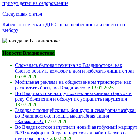
примут детей на оздоровление
записям
Следующая статья
Кабель оптический ДПС: цена, особенности и советы по
выбору
Новости Владивостока
Сломалась бытовая техника во Владивостоке: как
быстро вернуть комфорт в дом и избежать лишних трат
06.08.2026
Мобильная реклама на общественном транспорте: как
раскрутить бренд во Владивостоке
13.07.2026
Во Владивостоке найдут хозяев незаконных сбросов в
реку Объяснения и обяжут их устранить нарушения
13.07.2026
Зарядка с полицейскими, бои кудо и семафорная азбука:
во Владивостоке прошла масштабная акция
«Заряжайся!»
07.07.2026
Во Владивостоке запустили новый автобусный маршрут
№71: комфортный транспорт связал район Баляева с
центром города
23.02.2026