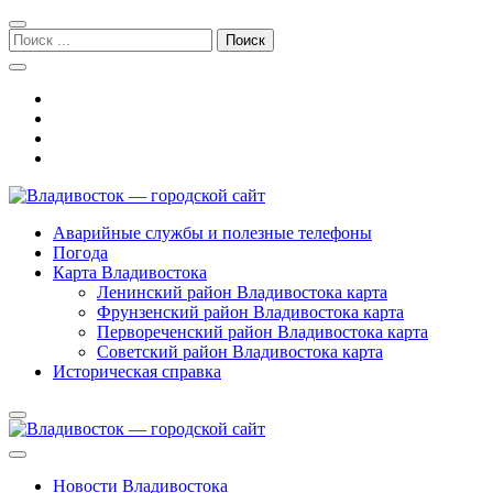
Перейти
Перейти
к
к
Поиск:
навигации
содержимому
Владивосток — городской сайт
Аварийные службы и полезные телефоны
Погода
Карта Владивостока
Ленинский район Владивостока карта
Фрунзенский район Владивостока карта
Первореченский район Владивостока карта
Советский район Владивостока карта
Историческая справка
Новости Владивостока