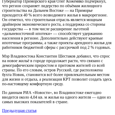
Губернатор Приморского края Олег Кожемяко подчеркнул,
что регион сохраняет лидерство по объёмам жилищного
строительства на Дальнем Востоке — на Приморье
приходится 40 % всего возводимого жилья в макрорегионе.
Он отметил, что строительная отрасль является мощным
драйвером экономического роста, а поддержка со стороны
государства — в том числе расширение льготной
«дальневосточной ипотеки» — способствует удержанию
населения в регионе. Дополнительно действуют краевые
ипотечные программы, а также проекты арендного жилья для
работников бюджетной сферы с рассрочкой под 2 % годовых.
Мэр Владивостока Константин Шестаков добавил, что спрос
на новое жильё в городе продолжает расти, что связано с
демографическим приростом и притоком жителей со всей
страны. По его словам, остров Русский, где расположена
бухта Новик, становится всё более привлекательным местом
для жизни и отдыха, а реализация КРТ позволит создать здесь
по-настоящему комфортную среду.
По данным РИА «Новости», во Владивостоке ежегодно
вводится около 4,04 кв. м жилья на одного жителя — один из
самых высоких показателей в стране.
Навигация
Предыдущая статья