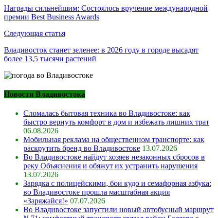
по
Награды сильнейшим: Состоялось вручение международной
премии Best Business Awards
записям
Следующая статья
Владивосток станет зеленее: в 2026 году в городе высадят
более 13,5 тысячи растений
Новости Владивостока
Сломалась бытовая техника во Владивостоке: как
быстро вернуть комфорт в дом и избежать лишних трат
06.08.2026
Мобильная реклама на общественном транспорте: как
раскрутить бренд во Владивостоке
13.07.2026
Во Владивостоке найдут хозяев незаконных сбросов в
реку Объяснения и обяжут их устранить нарушения
13.07.2026
Зарядка с полицейскими, бои кудо и семафорная азбука:
во Владивостоке прошла масштабная акция
«Заряжайся!»
07.07.2026
Во Владивостоке запустили новый автобусный маршрут