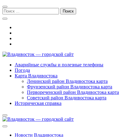
Перейти
Перейти
к
к
Поиск:
навигации
содержимому
Владивосток — городской сайт
Аварийные службы и полезные телефоны
Погода
Карта Владивостока
Ленинский район Владивостока карта
Фрунзенский район Владивостока карта
Первореченский район Владивостока карта
Советский район Владивостока карта
Историческая справка
Новости Владивостока