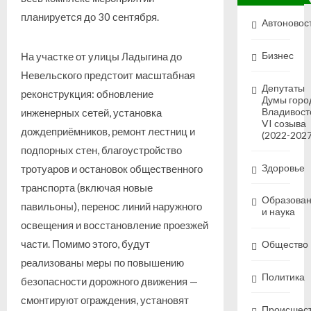
планируется до 30 сентября.
Автоновос
Бизнес
На участке от улицы Ладыгина до
Невельского предстоит масштабная
Депутаты
реконструкция: обновление
Думы горо
Владивост
инженерных сетей, установка
VI созыва
дождеприёмников, ремонт лестниц и
(2022-2027
подпорных стен, благоустройство
Здоровье
тротуаров и остановок общественного
транспорта (включая новые
Образова
павильоны), перенос линий наружного
и наука
освещения и восстановление проезжей
части. Помимо этого, будут
Общество
реализованы меры по повышению
Политика
безопасности дорожного движения —
смонтируют ограждения, установят
Происшес