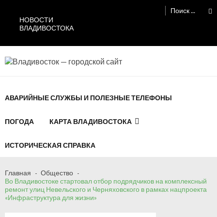
Перейти
Перейти
Поиск:
к
к
НОВОСТИ
навигации
содержимому
ВЛАДИВОСТОКА
Владивосток — городской сайт
АВАРИЙНЫЕ СЛУЖБЫ И ПОЛЕЗНЫЕ ТЕЛЕФОНЫ
ПОГОДА
КАРТА ВЛАДИВОСТОКА
ИСТОРИЧЕСКАЯ СПРАВКА
Сломалась бытовая техника во
Владивостоке: как быстро вернуть комфорт
Главная
Общество
Во Владивостоке стартовал отбор подрядчиков на комплексный
в дом и из...
ремонт улиц Невельского и Черняховского в рамках нацпроекта
06.08.2026
«Инфраструктура для жизни»
Мобильная реклама на общественном
транспорте: как раскрутить бренд во