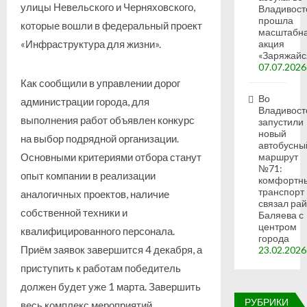
улицы Невельского и Черняховского,
Владивост
прошла
которые вошли в федеральный проект
масштабн
акция
«Инфраструктура для жизни».
«Заряжайс
07.07.2026
Как сообщили в управлении дорог
Во
администрации города, для
Владивост
выполнения работ объявлен конкурс
запустили
новый
на выбор подрядной организации.
автобусны
Основными критериями отбора станут
маршрут
№71:
опыт компании в реализации
комфортн
транспорт
аналогичных проектов, наличие
связал ра
собственной техники и
Баляева с
центром
квалифицированного персонала.
города
Приём заявок завершится 4 декабря, а
23.02.2026
приступить к работам победитель
должен будет уже 1 марта. Завершить
РУБРИКИ
весь комплекс мероприятий