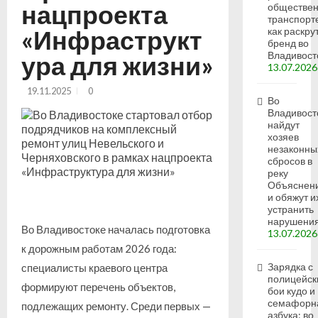
нацпроекта
обществе
транспорт
«Инфраструкт
как раскру
бренд во
Владивост
ура для жизни»
13.07.2026
19.11.2025
0
Во
Владивост
найдут
хозяев
незаконны
сбросов в
реку
Объяснен
и обяжут и
устранить
нарушени
Во Владивостоке началась подготовка
13.07.2026
к дорожным работам 2026 года:
Зарядка с
специалисты краевого центра
полицейск
формируют перечень объектов,
бои кудо и
семафорн
подлежащих ремонту. Среди первых —
азбука: во