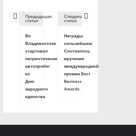
Предыдущая
Следующая
Н
статья
статья
Во
Награды
а
Владивостоке
сильнейшим:
стартовал
Состоялось
в
патриотический
вручение
автопробег
международной
и
ко
премии Best
Дню
Business
г
народного
Awards
единства
а
ц