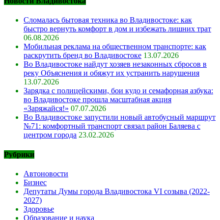
Новости Владивостока
Сломалась бытовая техника во Владивостоке: как
быстро вернуть комфорт в дом и избежать лишних трат
06.08.2026
Мобильная реклама на общественном транспорте: как
раскрутить бренд во Владивостоке
13.07.2026
Во Владивостоке найдут хозяев незаконных сбросов в
реку Объяснения и обяжут их устранить нарушения
13.07.2026
Зарядка с полицейскими, бои кудо и семафорная азбука:
во Владивостоке прошла масштабная акция
«Заряжайся!»
07.07.2026
Во Владивостоке запустили новый автобусный маршрут
№71: комфортный транспорт связал район Баляева с
центром города
23.02.2026
Рубрики
Автоновости
Бизнес
Депутаты Думы города Владивостока VI созыва (2022-
2027)
Здоровье
Образование и наука