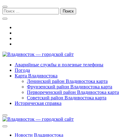
Перейти
Перейти
к
к
Поиск:
навигации
содержимому
Владивосток — городской сайт
Аварийные службы и полезные телефоны
Погода
Карта Владивостока
Ленинский район Владивостока карта
Фрунзенский район Владивостока карта
Первореченский район Владивостока карта
Советский район Владивостока карта
Историческая справка
Новости Владивостока