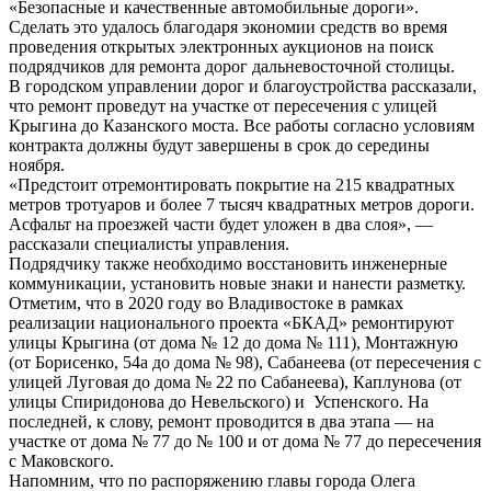
«Безопасные и качественные автомобильные дороги».
Сделать это удалось благодаря экономии средств во время
проведения открытых электронных аукционов на поиск
подрядчиков для ремонта дорог дальневосточной столицы.
В городском управлении дорог и благоустройства рассказали,
что ремонт проведут на участке от пересечения с улицей
Крыгина до Казанского моста. Все работы согласно условиям
контракта должны будут завершены в срок до середины
ноября.
«Предстоит отремонтировать покрытие на 215 квадратных
метров тротуаров и более 7 тысяч квадратных метров дороги.
Асфальт на проезжей части будет уложен в два слоя», —
рассказали специалисты управления.
Подрядчику также необходимо восстановить инженерные
коммуникации, установить новые знаки и нанести разметку.
Отметим, что в 2020 году во Владивостоке в рамках
реализации национального проекта «БКАД» ремонтируют
улицы Крыгина (от дома № 12 до дома № 111), Монтажную
(от Борисенко, 54а до дома № 98), Сабанеева (от пересечения с
улицей Луговая до дома № 22 по Сабанеева), Каплунова (от
улицы Спиридонова до Невельского) и Успенского. На
последней, к слову, ремонт проводится в два этапа — на
участке от дома № 77 до № 100 и от дома № 77 до пересечения
с Маковского.
Напомним, что по распоряжению главы города Олега