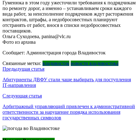
Гуменюка в этом году ужесточили требования к подрядчикам
по ремонту дорог, а именно – устанавливаем сроки каждого
вида работ, за неисполнение подрядчиков ждут расторжения
контрактов, штрафы, а недобросовестных планируют
отстранять от работ, внося в списки недобросовестных
поставщиков.
Ольга Суходоева, panina@vlc.ru
Фото из архива
Сообщает: Администрация города Владивосток
Связанные метки:
владивосток
новости владивостока
Навигация
Предыдущая статья
по
Абитуриенты ДВФУ стали чаще выбирать для поступления
IT-направления
записям
Следующая статья
Арбитражный управляющий привлечен к административной
ответственности за нарушение порядка использования
государственных символов