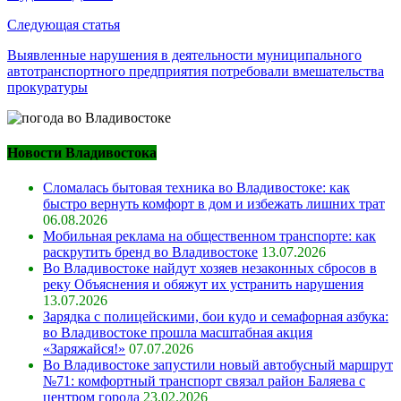
Следующая статья
Выявленные нарушения в деятельности муниципального
автотранспортного предприятия потребовали вмешательства
прокуратуры
Новости Владивостока
Сломалась бытовая техника во Владивостоке: как
быстро вернуть комфорт в дом и избежать лишних трат
06.08.2026
Мобильная реклама на общественном транспорте: как
раскрутить бренд во Владивостоке
13.07.2026
Во Владивостоке найдут хозяев незаконных сбросов в
реку Объяснения и обяжут их устранить нарушения
13.07.2026
Зарядка с полицейскими, бои кудо и семафорная азбука:
во Владивостоке прошла масштабная акция
«Заряжайся!»
07.07.2026
Во Владивостоке запустили новый автобусный маршрут
№71: комфортный транспорт связал район Баляева с
центром города
23.02.2026