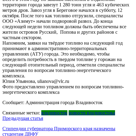
территории города завезут 1 280 тонн угля и 463 кубических
метров дров. Завоз угля в Береговое начался в субботу, 12
октября. После того как топливо отгрузили, специалисты
ООО «Азимут» начали подворовой развоз. До конца
следующей недели топливом должны быть обеспечены все
жители островов Русский, Попова и других районов с
частным сектором.
Напомним, заявки на твёрдое топливо на следующий год
принимают в административно-территориальных
управлениях (АТУ) города. Это необходимо, чтобы
определить потребность в твердом топливе у горожан на
следующий отопительный период, отметили специалисты
управления по вопросам топливно-энергетического
комплекса.
Юлия Ульянова, ulianova@vlc.ru
Фото предоставлено управлением по вопросам топливно-
энергетического комплекса
Сообщает: Администрация города Владивосток
Связанные метки:
владивосток
новости владивостока
Навигация
Предыдущая статья
по
Стипендии губернатора Приморского края назначены
студентам ДВФУ
записям