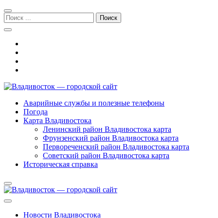
Перейти
Перейти
к
к
Поиск:
навигации
содержимому
Владивосток — городской сайт
Аварийные службы и полезные телефоны
Погода
Карта Владивостока
Ленинский район Владивостока карта
Фрунзенский район Владивостока карта
Первореченский район Владивостока карта
Советский район Владивостока карта
Историческая справка
Новости Владивостока