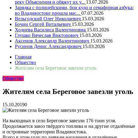
реку Объяснения и обяжут их у...
13.07.2026
Зарядка с полицейскими, бои кудо и семафорная азбука:
во Владивостоке прошла мас...
07.07.2026
Вельгодский Олег Николаевич
15.03.2026
Бочин Сергей Витальевич
15.03.2026
Ходнева Василиса Валентиновна
15.03.2026
Глушко Вячеслав Викторович
15.03.2026
Аксенов Александр Валентинович
15.03.2026
Русинов Денис Александрович
15.03.2026
Главная
Общество
Жителям села Береговое завезли уголь
Общество
Жителям села Береговое завезли уголь
15.10.2019
0
На выходных в село Береговое завезли 176 тонн угля.
Продолжается завоз твёрдого топлива и на другие отдалённые
и островные территории Владивостока.
Всего в этом году по заявкам населения в отдалённые