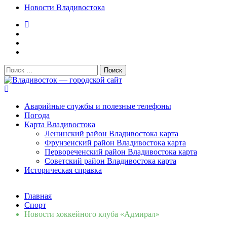
Новости Владивостока
Поиск:
Владивосток — городской сайт
Аварийные службы и полезные телефоны
Погода
Карта Владивостока
Ленинский район Владивостока карта
Фрунзенский район Владивостока карта
Первореченский район Владивостока карта
Советский район Владивостока карта
Историческая справка
Свежие новости
Главная
Сломалась бытовая техника во Владивостоке: как
Спорт
быстро вернуть комфорт в дом и из...
06.08.2026
Новости хоккейного клуба «Адмирал»
Мобильная реклама на общественном транспорте: как