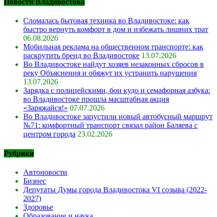
Новости Владивостока
Сломалась бытовая техника во Владивостоке: как
быстро вернуть комфорт в дом и избежать лишних трат
06.08.2026
Мобильная реклама на общественном транспорте: как
раскрутить бренд во Владивостоке
13.07.2026
Во Владивостоке найдут хозяев незаконных сбросов в
реку Объяснения и обяжут их устранить нарушения
13.07.2026
Зарядка с полицейскими, бои кудо и семафорная азбука:
во Владивостоке прошла масштабная акция
«Заряжайся!»
07.07.2026
Во Владивостоке запустили новый автобусный маршрут
№71: комфортный транспорт связал район Баляева с
центром города
23.02.2026
Рубрики
Автоновости
Бизнес
Депутаты Думы города Владивостока VI созыва (2022-
2027)
Здоровье
Образование и наука