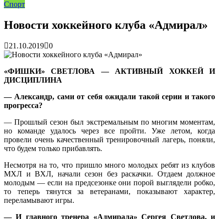
Спорт
раскрутить бренд во Владивосто...
13.07.2026
Во Владивостоке найдут хозяев незаконных сбросов в
реку Объяснения и обяжут их у...
13.07.2026
Новости хоккейного клуба «Адмирал»
Зарядка с полицейскими, бои кудо и семафорная азбука:
во Владивостоке прошла мас...
07.07.2026
21.10.2019
0
Вельгодский Олег Николаевич
15.03.2026
Бочин Сергей Витальевич
15.03.2026
Ходнева Василиса Валентиновна
15.03.2026
«ФИШКИ» СВЕТЛОВА — АКТИВНЫЙ ХОККЕЙ И
Глушко Вячеслав Викторович
15.03.2026
ДИСЦИПЛИНА
Аксенов Александр Валентинович
15.03.2026
Русинов Денис Александрович
15.03.2026
— Александр, сами от себя ожидали такой серии и такого
прогресса?
— Прошлый сезон был экстремальным по многим моментам,
но команде удалось через все пройти. Уже летом, когда
провели очень качественный тренировочный лагерь, поняли,
что будем только прибавлять.
Несмотря на то, что пришло много молодых ребят из клубов
МХЛ и ВХЛ, начали сезон без раскачки. Отдаем должное
молодым — если на предсезонке они порой выглядели робко,
то теперь тянутся за ветеранами, показывают характер,
переламывают игры.
— И главного тренера «Адмирала» Сергея Светлова, и