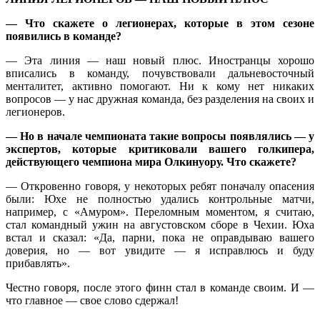
— Что скажете о легионерах, которые в этом сезоне
появились в команде?
— Эта линия — наш новый плюс. Иностранцы хорошо
вписались в команду, почувствовали дальневосточный
менталитет, активно помогают. Ни к кому нет никаких
вопросов — у нас дружная команда, без разделения на своих и
легионеров.
— Но в начале чемпионата такие вопросы появлялись — у
экспертов, которые критиковали вашего голкипера,
действующего чемпиона мира Олкинуору. Что скажете?
— Откровенно говоря, у некоторых ребят поначалу опасения
были: Юхе не полностью удались контрольные матчи,
например, с «Амуром». Переломным моментом, я считаю,
стал командный ужин на августовском сборе в Чехии. Юха
встал и сказал: «Да, парни, пока не оправдываю вашего
доверия, но — вот увидите — я исправлюсь и буду
прибавлять».
Честно говоря, после этого финн стал в команде своим. И —
что главное — свое слово сдержал!