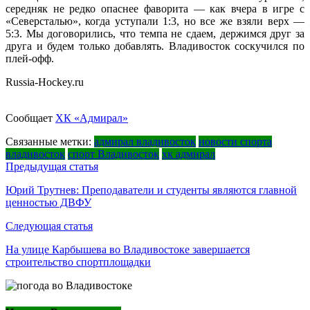
середняк не редко опаснее фаворита — как вчера в игре с
«Северсталью», когда уступали 1:3, но все же взяли верх —
5:3. Мы договорились, что темпа не сдаем, держимся друг за
друга и будем только добавлять. Владивосток соскучился по
плей-офф.
Russia-Hockey.ru
Сообщает
ХК «Адмирал»
Связанные метки:
адмирал владивосток
новости спорта
владивосток
спорт Владивосток
хк адмирал
Навигация
Предыдущая статья
по
Юрий Трутнев: Преподаватели и студенты являются главной
ценностью ДВФУ
записям
Следующая статья
На улице Карбышева во Владивостоке завершается
строительство спортплощадки