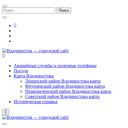
Перейти
Перейти
к
к
Поиск:
навигации
содержимому
Владивосток — городской сайт
Аварийные службы и полезные телефоны
Погода
Карта Владивостока
Ленинский район Владивостока карта
Фрунзенский район Владивостока карта
Первореченский район Владивостока карта
Советский район Владивостока карта
Историческая справка