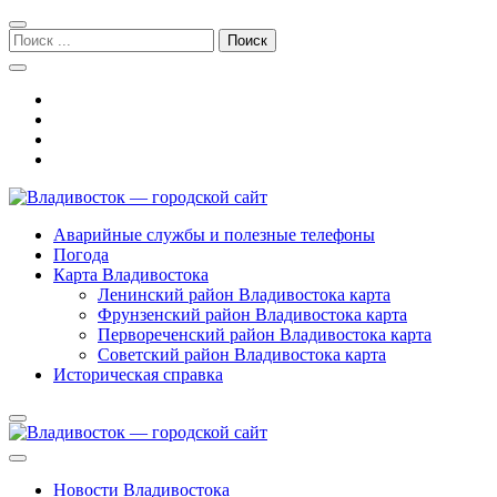
Перейти
Перейти
к
к
Поиск:
навигации
содержимому
Владивосток — городской сайт
Аварийные службы и полезные телефоны
Погода
Карта Владивостока
Ленинский район Владивостока карта
Фрунзенский район Владивостока карта
Первореченский район Владивостока карта
Советский район Владивостока карта
Историческая справка
Новости Владивостока