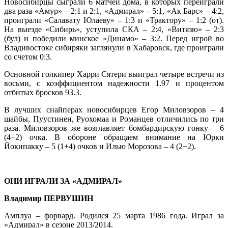
Новосибирцы сыграли 6 матчей дома, в которых переиграли
два раза «Амур» – 2:1 и 2:1, «Адмирал» – 5:1, «Ак Барс» – 4:2,
проиграли «Салавату Юлаеву» – 1:3 и «Трактору» – 1:2 (от).
На выезде «Сибирь», уступила СКА – 2:4, «Витязю» – 2:3
(бул) и победили минское «Динамо» – 3:2. Перед игрой во
Владивостоке сибиряки заглянули в Хабаровск, где проиграли
со счетом 0:3.
Основной голкипер Харри Сятери выиграл четыре встречи из
восьми, с коэффициентом надежности 1.97 и процентом
отбитых бросков 93.3.
В лучших снайперах новосибирцев Егор Миловзоров – 4
шайбы, Пуустинен, Руохомаа и Романцев отличились по три
раза. Миловзоров же возглавляет бомбардирскую гонку – 6
(4+2) очка. В обороне обращаем внимание на Юрки
Йокипакку – 5 (1+4) очков и Илью Морозова – 4 (2+2).
ОНИ ИГРАЛИ ЗА «АДМИРАЛ»
Владимир ПЕРВУШИН
Амплуа – форвард. Родился 25 марта 1986 года. Играл за
«Адмирал» в сезоне 2013/2014.