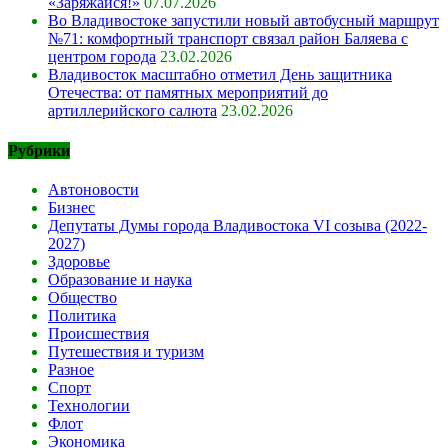
«Заряжайся!»
07.07.2026
Во Владивостоке запустили новый автобусный маршрут
№71: комфортный транспорт связал район Баляева с
центром города
23.02.2026
Владивосток масштабно отметил День защитника
Отечества: от памятных мероприятий до
артиллерийского салюта
23.02.2026
Рубрики
Автоновости
Бизнес
Депутаты Думы города Владивостока VI созыва (2022-
2027)
Здоровье
Образование и наука
Общество
Политика
Происшествия
Путешествия и туризм
Разное
Спорт
Технологии
Флот
Экономика