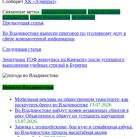
Сообщает
ХК «Адмирал»
Связанные метки:
адмирал владивосток
новости спорта
владивосток
спорт Владивосток
хк адмирал
Навигация
Предыдущая статья
по
Во Владивостоке вынесен приговор по уголовному делу в
сфере компьютерной информации
записям
Следующая статья
Зенитчики ТОФ вернулись на Камчатку после успешного
выполнения учебных стрельб в Бурятии
Новости Владивостока
Мобильная реклама на общественном транспорте: как
раскрутить бренд во Владивостоке
13.07.2026
Во Владивостоке найдут хозяев незаконных сбросов в
реку Объяснения и обяжут их устранить нарушения
13.07.2026
Зарядка с полицейскими, бои кудо и семафорная азбука:
во Владивостоке прошла масштабная акция