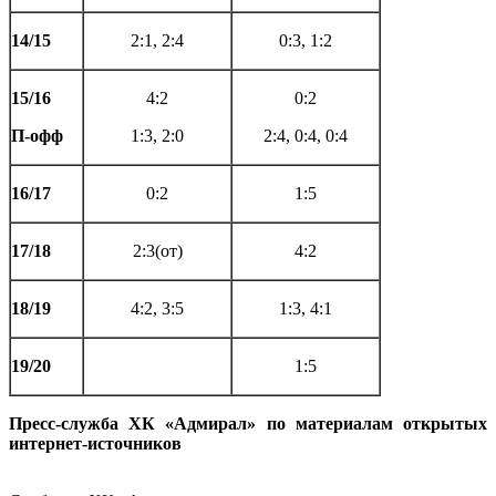
14/15
2:1, 2:4
0:3, 1:2
15/16
4:2
0:2
П-офф
1:3, 2:0
2:4, 0:4, 0:4
16/17
0:2
1:5
17/18
2:3(от)
4:2
18/19
4:2, 3:5
1:3, 4:1
19/20
1:5
Пресс-служба ХК «Адмирал» по материалам открытых
интернет-источников