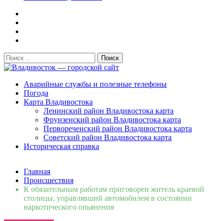
Поиск:
Владивосток — городской сайт
Аварийные службы и полезные телефоны
Погода
Карта Владивостока
Ленинский район Владивостока карта
Фрунзенский район Владивостока карта
Первореченский район Владивостока карта
Советский район Владивостока карта
Историческая справка
Свежие новости
Главная
Сломалась бытовая техника во Владивостоке: как
Происшествия
быстро вернуть комфорт в дом и из...
06.08.2026
К обязательным работам приговорен житель краевой
Мобильная реклама на общественном транспорте: как
столицы, управлявший автомобилем в состоянии
раскрутить бренд во Владивосто...
13.07.2026
наркотического опьянения
Во Владивостоке найдут хозяев незаконных сбросов в