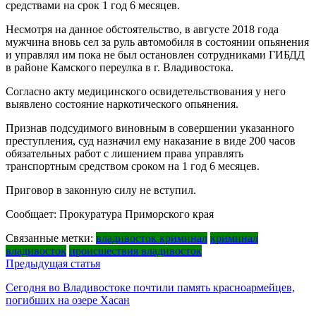
средствами на срок 1 год 6 месяцев.
Несмотря на данное обстоятельство, в августе 2018 года
мужчина вновь сел за руль автомобиля в состоянии опьянения
и управлял им пока не был остановлен сотрудниками ГИБДД
в районе Камского переулка в г. Владивостока.
Согласно акту медицинского освидетельствования у него
выявлено состояние наркотического опьянения.
Признав подсудимого виновным в совершении указанного
преступления, суд назначил ему наказание в виде 200 часов
обязательных работ с лишением права управлять
транспортным средством сроком на 1 год 6 месяцев.
Приговор в законную силу не вступил.
Сообщает: Прокуратура Приморского края
Связанные метки:
владивосток криминал
криминал
владивосток
происшествия владивосток
Навигация
Предыдущая статья
по
Сегодня во Владивостоке почтили память красноармейцев,
погибших на озере Хасан
записям