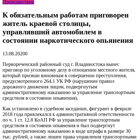
Происшествия
реку Объяснения и обяжут их у...
13.07.2026
Зарядка с полицейскими, бои кудо и семафорная азбука:
во Владивостоке прошла мас...
07.07.2026
К обязательным работам приговорен
Вельгодский Олег Николаевич
15.03.2026
житель краевой столицы,
Бочин Сергей Витальевич
15.03.2026
Ходнева Василиса Валентиновна
15.03.2026
управлявший автомобилем в
Глушко Вячеслав Викторович
15.03.2026
состоянии наркотического опьянения
Аксенов Александр Валентинович
15.03.2026
Русинов Денис Александрович
15.03.2026
13.08.2020
0
Первореченский районный суд г. Владивостока вынес
приговор по уголовному делу в отношении местного жителя,
который признан виновным в совершении преступления,
предусмотренного 264.1 УК РФ (нарушение правил
дорожного движения лицом, подвергнутым
административному наказанию за управление транспортным
средством в состоянии опьянения).
Как установлено в судебном заседании, фигурант в феврале
2018 года привлекался к административной ответственности
по ч. 1 ст. 12.8 КоАП РФ за управление транспортным
средством в состоянии опьянения и был подвергнут
административному наказанию в виде штрафа в размере 30
тыс. рублей, а также лишен права управления транспортными