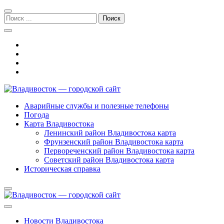
Перейти
Перейти
к
к
Поиск:
навигации
содержимому
Владивосток — городской сайт
Аварийные службы и полезные телефоны
Погода
Карта Владивостока
Ленинский район Владивостока карта
Фрунзенский район Владивостока карта
Первореченский район Владивостока карта
Советский район Владивостока карта
Историческая справка
Новости Владивостока