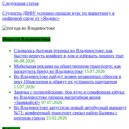
Следующая статья
Студенты ДВФУ успешно прошли курс по маркетингу в
цифровой среде от «Яндекс»
Новости Владивостока
Сломалась бытовая техника во Владивостоке: как
быстро вернуть комфорт в дом и избежать лишних трат
06.08.2026
Мобильная реклама на общественном транспорте: как
раскрутить бренд во Владивостоке
13.07.2026
Во Владивостоке найдут хозяев незаконных сбросов в
реку Объяснения и обяжут их устранить нарушения
13.07.2026
Зарядка с полицейскими, бои кудо и семафорная азбука:
во Владивостоке прошла масштабная акция
«Заряжайся!»
07.07.2026
Во Владивостоке запустили новый автобусный маршрут
№71: комфортный транспорт связал район Баляева с
центром города
23.02.2026