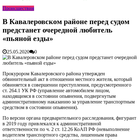
раскрутить бренд во Владивосто...
13.07.2026
Происшествия
Во Владивостоке найдут хозяев незаконных сбросов в
реку Объяснения и обяжут их у...
13.07.2026
Зарядка с полицейскими, бои кудо и семафорная азбука:
В Кавалеровском районе перед судом
во Владивостоке прошла мас...
07.07.2026
предстанет очередной любитель
Вельгодский Олег Николаевич
15.03.2026
Бочин Сергей Витальевич
15.03.2026
«пьяной езды»
Ходнева Василиса Валентиновна
15.03.2026
Глушко Вячеслав Викторович
15.03.2026
25.05.2020
0
Аксенов Александр Валентинович
15.03.2026
Русинов Денис Александрович
15.03.2026
Прокурором Кавалеровского района утвержден
обвинительный акт в отношении местного жителя, который
обвиняется в совершении преступления, предусмотренного
ст. 264.1 УК РФ (управление автомобилем лицом,
находящимся в состоянии опьянения, подвергнутым
административному наказанию за управление транспортным
средством в состоянии опьянения).
По версии органа предварительного расследования, фигурант
в 2019 году привлекался к административной
ответственности по ч. 2 ст. 12.26 КоАП РФ (невыполнение
водителем транспортного средства, лишенным права