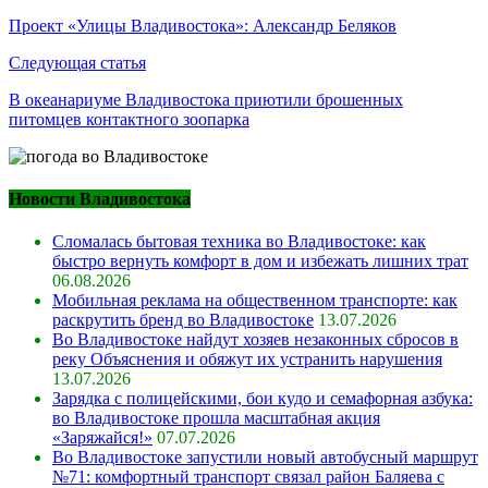
по
Проект «Улицы Владивостока»: Александр Беляков
записям
Следующая статья
В океанариуме Владивостока приютили брошенных
питомцев контактного зоопарка
Новости Владивостока
Сломалась бытовая техника во Владивостоке: как
быстро вернуть комфорт в дом и избежать лишних трат
06.08.2026
Мобильная реклама на общественном транспорте: как
раскрутить бренд во Владивостоке
13.07.2026
Во Владивостоке найдут хозяев незаконных сбросов в
реку Объяснения и обяжут их устранить нарушения
13.07.2026
Зарядка с полицейскими, бои кудо и семафорная азбука:
во Владивостоке прошла масштабная акция
«Заряжайся!»
07.07.2026
Во Владивостоке запустили новый автобусный маршрут
№71: комфортный транспорт связал район Баляева с