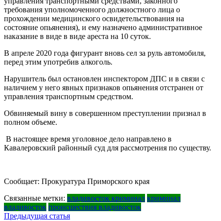
управления транспортными средствами, законного
требования уполномоченного должностного лица о
прохождении медицинского освидетельствования на
состояние опьянения), и ему назначено административное
наказание в виде в виде ареста на 10 суток.
В апреле 2020 года фигурант вновь сел за руль автомобиля,
перед этим употребив алкоголь.
Нарушитель был остановлен инспектором ДПС и в связи с
наличием у него явных признаков опьянения отстранен от
управления транспортным средством.
Обвиняемый вину в совершенном преступлении признал в
полном объеме.
В настоящее время уголовное дело направлено в
Кавалеровский районный суд для рассмотрения по существу.
Сообщает: Прокуратура Приморского края
Связанные метки:
владивосток криминал
криминал
владивосток
происшествия владивосток
Навигация
Предыдущая статья