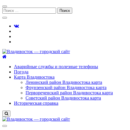
Перейти
Перейти
к
к
Поиск:
навигации
содержимому
Владивосток — городской сайт
Аварийные службы и полезные телефоны
Погода
Карта Владивостока
Ленинский район Владивостока карта
Фрунзенский район Владивостока карта
Первореченский район Владивостока карта
Советский район Владивостока карта
Историческая справка