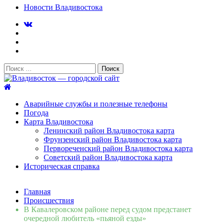
Новости Владивостока
Поиск:
Владивосток — городской сайт
Аварийные службы и полезные телефоны
Погода
Карта Владивостока
Ленинский район Владивостока карта
Фрунзенский район Владивостока карта
Первореченский район Владивостока карта
Советский район Владивостока карта
Историческая справка
Свежие новости
Главная
Сломалась бытовая техника во Владивостоке: как
Происшествия
быстро вернуть комфорт в дом и из...
06.08.2026
В Кавалеровском районе перед судом предстанет
Мобильная реклама на общественном транспорте: как
очередной любитель «пьяной езды»