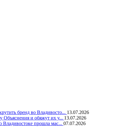
крутить бренд во Владивосто...
13.07.2026
у Объяснения и обяжут их у...
13.07.2026
во Владивостоке прошла мас...
07.07.2026