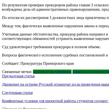
По результатам проверки прокурором района главам 3 сельск
возбуждены дела об административных правонарушениях, пред
По итогам их рассмотрения 3 должностных лица привлечены п
Между тем, фактически выявленные нарушения закона к перио
Учитывая данные обстоятельства, прокурор района направил в
соответствующих обязанностей устранить выявленные наруше
Суд удовлетворил требования прокурора в полном объеме.
Вопросы фактического исполнения судебных постановлений и 
Сообщает: Прокуратура Приморского края
Связанные метки:
владивосток криминал
криминал владивост
Навигация
Предыдущая статья
по
Движение на острове Русский ограничат из-за проведения мара
записям
Следующая статья
Комфортные условия для проектной работы студентов создаю