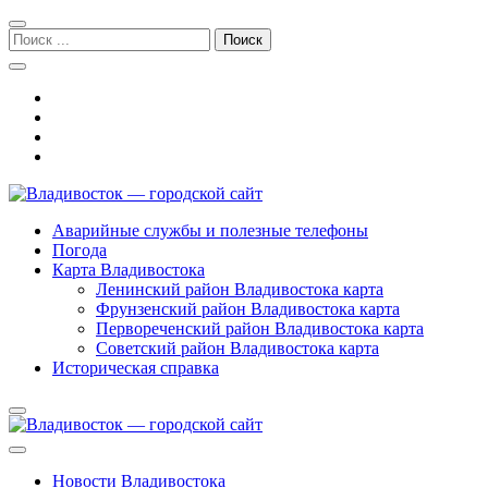
Перейти
Перейти
к
к
Поиск:
навигации
содержимому
Владивосток — городской сайт
Аварийные службы и полезные телефоны
Погода
Карта Владивостока
Ленинский район Владивостока карта
Фрунзенский район Владивостока карта
Первореченский район Владивостока карта
Советский район Владивостока карта
Историческая справка
Новости Владивостока