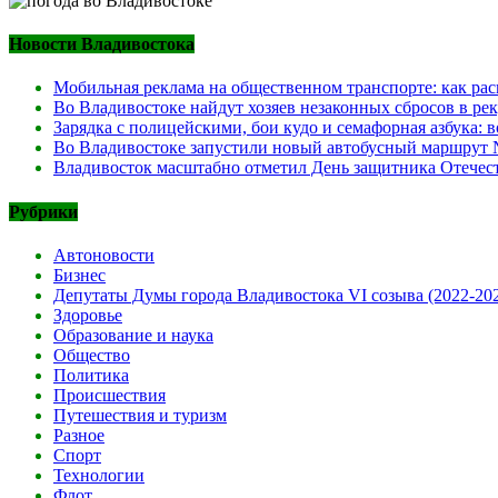
Новости Владивостока
Мобильная реклама на общественном транспорте: как рас
Во Владивостоке найдут хозяев незаконных сбросов в ре
Зарядка с полицейскими, бои кудо и семафорная азбука:
Во Владивостоке запустили новый автобусный маршрут №
Владивосток масштабно отметил День защитника Отечест
Рубрики
Автоновости
Бизнес
Депутаты Думы города Владивостока VI созыва (2022-20
Здоровье
Образование и наука
Общество
Политика
Происшествия
Путешествия и туризм
Разное
Спорт
Технологии
Флот