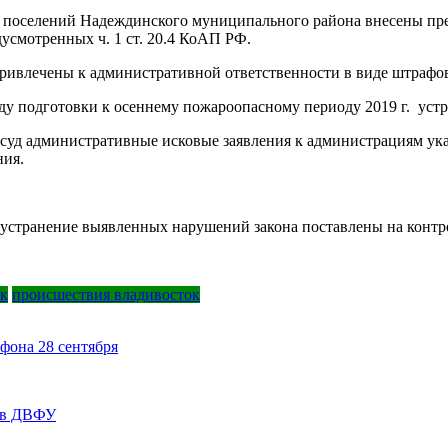
их поселений Надеждинского муниципального района внесены пр
усмотренных ч. 1 ст. 20.4 КоАП РФ.
ривлечены к административной ответственности в виде штрафо
ду подготовки к осеннему пожароопасному периоду 2019 г. уст
 суд административные исковые заявления к администрациям ук
ния.
устранение выявленных нарушений закона поставлены на контро
ок
происшествия владивосток
фона 28 сентября
т в ДВФУ