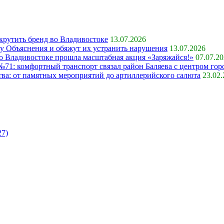
крутить бренд во Владивостоке
13.07.2026
ку Объяснения и обяжут их устранить нарушения
13.07.2026
 во Владивостоке прошла масштабная акция «Заряжайся!»
07.07.2
71: комфортный транспорт связал район Баляева с центром гор
ва: от памятных мероприятий до артиллерийского салюта
23.02
27)