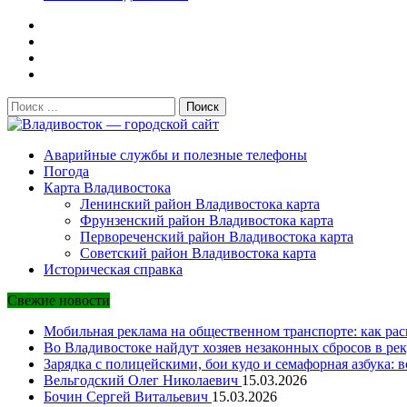
Поиск:
Владивосток — городской сайт
Аварийные службы и полезные телефоны
Погода
Карта Владивостока
Ленинский район Владивостока карта
Фрунзенский район Владивостока карта
Первореченский район Владивостока карта
Советский район Владивостока карта
Историческая справка
Свежие новости
Мобильная реклама на общественном транспорте: как рас
Во Владивостоке найдут хозяев незаконных сбросов в рек
Зарядка с полицейскими, бои кудо и семафорная азбука: 
Вельгодский Олег Николаевич
15.03.2026
Бочин Сергей Витальевич
15.03.2026