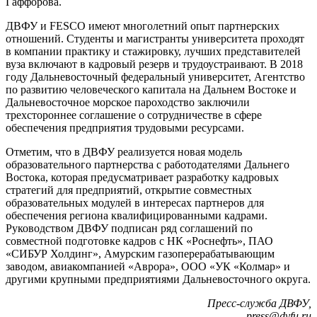
Гаффорова.
ДВФУ и FESCO имеют многолетний опыт партнерских
отношений. Студенты и магистранты университета проходят
в компании практику и стажировку, лучших представителей
вуза включают в кадровый резерв и трудоустраивают. В 2018
году Дальневосточный федеральный университет, Агентство
по развитию человеческого капитала на Дальнем Востоке и
Дальневосточное морское пароходство заключили
трехстороннее соглашение о сотрудничестве в сфере
обеспечения предприятия трудовыми ресурсами.
Отметим, что в ДВФУ реализуется новая модель
образовательного партнерства с работодателями Дальнего
Востока, которая предусматривает разработку кадровых
стратегий для предприятий, открытие совместных
образовательных модулей в интересах партнеров для
обеспечения региона квалифицированными кадрами.
Руководством ДВФУ подписан ряд соглашений по
совместной подготовке кадров с НК «Роснефть», ПАО
«СИБУР Холдинг», Амурским газоперерабатывающим
заводом, авиакомпанией «Аврора», ООО «УК «Колмар» и
другими крупными предприятиями Дальневосточного округа.
Пресс-служба ДВФУ,
press@dvfu.ru