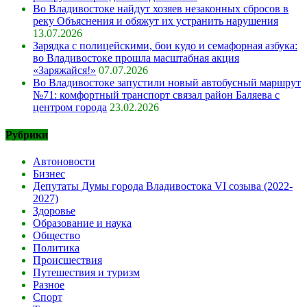
Во Владивостоке найдут хозяев незаконных сбросов в
реку Объяснения и обяжут их устранить нарушения
13.07.2026
Зарядка с полицейскими, бои кудо и семафорная азбука:
во Владивостоке прошла масштабная акция
«Заряжайся!»
07.07.2026
Во Владивостоке запустили новый автобусный маршрут
№71: комфортный транспорт связал район Баляева с
центром города
23.02.2026
Рубрики
Автоновости
Бизнес
Депутаты Думы города Владивостока VI созыва (2022-
2027)
Здоровье
Образование и наука
Общество
Политика
Происшествия
Путешествия и туризм
Разное
Спорт