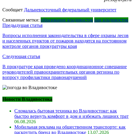
Сообщает
Дальневосточный федеральный университет
Связанные метки:
образование владивосток
ран владивосток
Навигация
Предыдущая статья
по
Вопросы исполнения законодательства в сфере охраны лесов
и населенных пунктов от пожаров находятся на постоянном
записям
контроле органов прокуратуры края
Следующая статья
В прокуратуре края проведено координационное совещание
руководителей правоохранительных органов региона по
вопросу профилактики правонарушений
Новости Владивостока
Сломалась бытовая техника во Владивостоке: как
быстро вернуть комфорт в дом и избежать лишних трат
06.08.2026
Мобильная реклама на общественном транспорте: как
раскрутить бренд во Владивостоке
13.07.2026