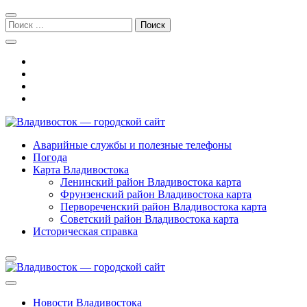
Перейти
Перейти
к
к
Поиск:
навигации
содержимому
Владивосток — городской сайт
Аварийные службы и полезные телефоны
Погода
Карта Владивостока
Ленинский район Владивостока карта
Фрунзенский район Владивостока карта
Первореченский район Владивостока карта
Советский район Владивостока карта
Историческая справка
Новости Владивостока