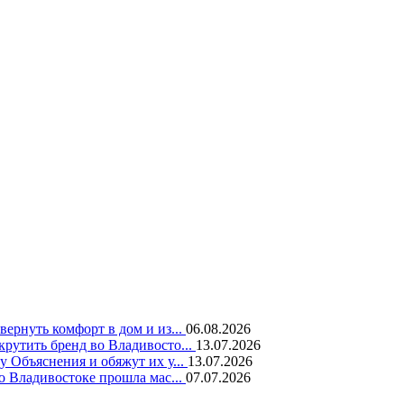
вернуть комфорт в дом и из...
06.08.2026
крутить бренд во Владивосто...
13.07.2026
у Объяснения и обяжут их у...
13.07.2026
во Владивостоке прошла мас...
07.07.2026