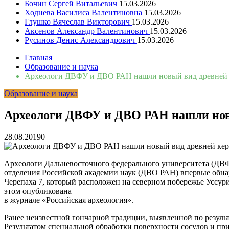
Бочин Сергей Витальевич
15.03.2026
Ходнева Василиса Валентиновна
15.03.2026
Глушко Вячеслав Викторович
15.03.2026
Аксенов Александр Валентинович
15.03.2026
Русинов Денис Александрович
15.03.2026
Главная
Образование и наука
Археологи ДВФУ и ДВО РАН нашли новый вид древней 
Образование и наука
Археологи ДВФУ и ДВО РАН нашли нов
28.08.2019
0
Археологи Дальневосточного федерального университета (ДВФ
отделения Российской академии наук (ДВО РАН) впервые обна
Черепаха 7, который расположен на северном побережье Уссурий
этом опубликована
в журнале «Российская археология».
Ранее неизвестной гончарной традиции, выявленной по результ
Результатом специальной обработки поверхности сосудов и пр