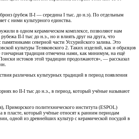
онз (рубеж II-I — середина I тыс. до н.э). По отдельным
яет с ними культурного единства.
аружили в одном керамическом комплексе, позволяют нам
ежа II-I тыс до н.э., но и влиять друг на друга, что
с памятниками северной части Уссурийского залива. Это
вской культуры Теляковского 2. Таких изделий, как и образцов
е гончарная традиция отмечена нами, как минимум, на ещё
 Поиски истоков этой традиции продолжаются», — рассказал
ин.
ствия различных культурных традиций в период появления
ях во II-I тыс до н.э., в период, который учёные называют
я), Приморского политехнического института (ESPOL)
а в пласте, который учёные относят к ранним периодам
ивии, одной из древнейших культур с керамической посудой в