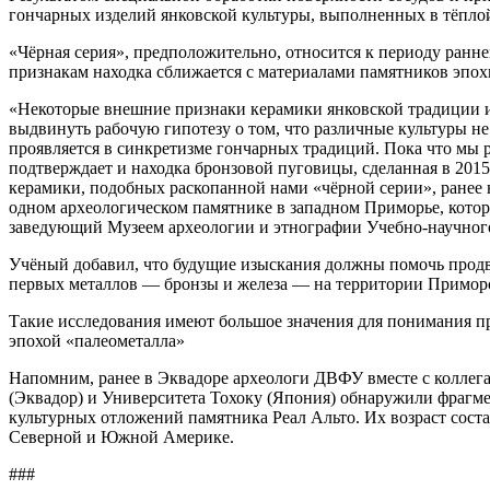
гончарных изделий янковской культуры, выполненных в тёпло
«Чёрная серия», предположительно, относится к периоду раннег
признакам находка сближается с материалами памятников эпохи
«Некоторые внешние признаки керамики янковской традиции и 
выдвинуть рабочую гипотезу о том, что различные культуры не т
проявляется в синкретизме гончарных традиций. Пока что мы р
подтверждает и находка бронзовой пуговицы, сделанная в 2015
керамики, подобных раскопанной нами «чёрной серии», ранее 
одном археологическом памятнике в западном Приморье, котор
заведующий Музеем археологии и этнографии Учебно-научно
Учёный добавил, что будущие изыскания должны помочь продв
первых металлов — бронзы и железа — на территории Приморс
Такие исследования имеют большое значения для понимания про
эпохой «палеометалла»
Напомним, ранее в Эквадоре археологи ДВФУ вместе с коллега
(Эквадор) и Университета Тохоку (Япония) обнаружили фрагме
культурных отложений памятника Реал Альто. Их возраст состав
Северной и Южной Америке.
###