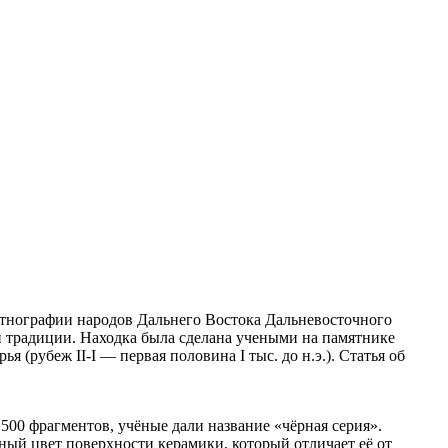
этнографии народов Дальнего Востока Дальневосточного
 традиции. Находка была сделана учеными на памятнике
(рубеж II-I — первая половина I тыс. до н.э.). Статья об
500 фрагментов, учёные дали название «чёрная серия».
ный цвет поверхности керамики, который отличает её от