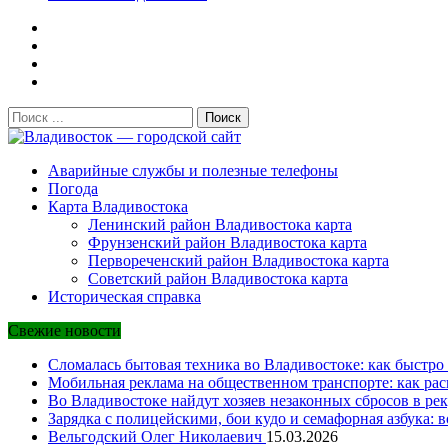
Поиск:
Владивосток — городской сайт
Аварийные службы и полезные телефоны
Погода
Карта Владивостока
Ленинский район Владивостока карта
Фрунзенский район Владивостока карта
Первореченский район Владивостока карта
Советский район Владивостока карта
Историческая справка
Свежие новости
Сломалась бытовая техника во Владивостоке: как быстро 
Мобильная реклама на общественном транспорте: как рас
Во Владивостоке найдут хозяев незаконных сбросов в рек
Зарядка с полицейскими, бои кудо и семафорная азбука: 
Вельгодский Олег Николаевич
15.03.2026