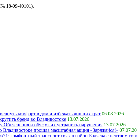
№ 18-09-40101).
 вернуть комфорт в дом и избежать лишних трат
06.08.2026
крутить бренд во Владивостоке
13.07.2026
ку Объяснения и обяжут их устранить нарушения
13.07.2026
 во Владивостоке прошла масштабная акция «Заряжайся!»
07.07.2
71: комфортный транспорт связал район Баляева с центром гор