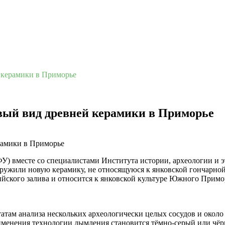
керамики в Приморье
ый вид древней керамики в Приморье
У) вместе со специалистами Института истории, археологии и 
ружили новую керамику, не относящуюся к янковской гончарной
ского залива и относится к янковской культуре Южного Приморья 
атам анализа нескольких археологически целых сосудов и около 
именения технологии дымления становится тёмно-серый или чёр