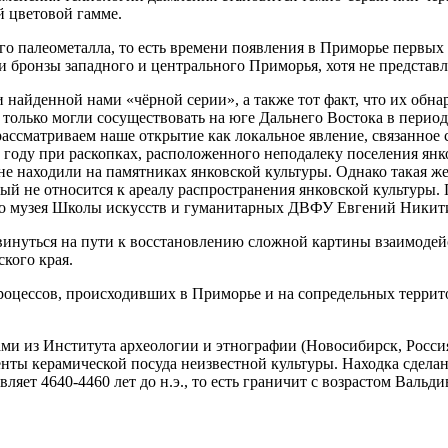
й цветовой гамме.
о палеометалла, то есть времени появления в Приморье первых бр
 бронзы западного и центрального Приморья, хотя не представл
найденной нами «чёрной серии», а также тот факт, что их обн
олько могли сосуществовать на юге Дальнего Востока в период руб
ассматриваем наше открытие как локальное явление, связанное 
 году при раскопках, расположенного неподалеку поселения янко
не находили на памятниках янковской культуры. Однако такая ж
ый не относится к ареалу распространения янковской культуры.
го музея Школы искусств и гуманитарных ДВФУ Евгений Никит
инуться на пути к восстановлению сложной картины взаимодей
кого края.
цессов, происходивших в Приморье и на сопредельных территори
ми из Института археологии и этнографии (Новосибирск, Росси
нты керамической посуда неизвестной культуры. Находка сделан
ляет 4640-4460 лет до н.э., то есть граничит с возрастом Вальд