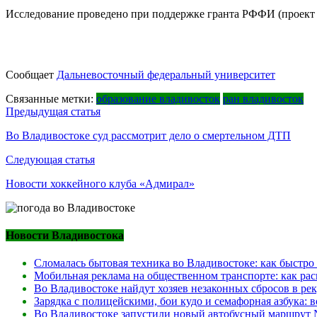
Исследование проведено при поддержке гранта РФФИ (проект 
Сообщает
Дальневосточный федеральный университет
Связанные метки:
образование владивосток
ран владивосток
Навигация
Предыдущая статья
по
Во Владивостоке суд рассмотрит дело о смертельном ДТП
записям
Следующая статья
Новости хоккейного клуба «Адмирал»
Новости Владивостока
Сломалась бытовая техника во Владивостоке: как быстро
Мобильная реклама на общественном транспорте: как рас
Во Владивостоке найдут хозяев незаконных сбросов в ре
Зарядка с полицейскими, бои кудо и семафорная азбука:
Во Владивостоке запустили новый автобусный маршрут №