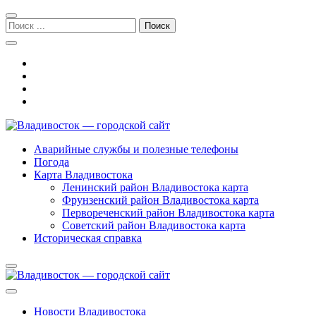
Перейти
Перейти
к
к
Поиск:
навигации
содержимому
Владивосток — городской сайт
Аварийные службы и полезные телефоны
Погода
Карта Владивостока
Ленинский район Владивостока карта
Фрунзенский район Владивостока карта
Первореченский район Владивостока карта
Советский район Владивостока карта
Историческая справка
Новости Владивостока