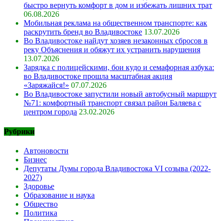
быстро вернуть комфорт в дом и избежать лишних трат
06.08.2026
Мобильная реклама на общественном транспорте: как
раскрутить бренд во Владивостоке
13.07.2026
Во Владивостоке найдут хозяев незаконных сбросов в
реку Объяснения и обяжут их устранить нарушения
13.07.2026
Зарядка с полицейскими, бои кудо и семафорная азбука:
во Владивостоке прошла масштабная акция
«Заряжайся!»
07.07.2026
Во Владивостоке запустили новый автобусный маршрут
№71: комфортный транспорт связал район Баляева с
центром города
23.02.2026
Рубрики
Автоновости
Бизнес
Депутаты Думы города Владивостока VI созыва (2022-
2027)
Здоровье
Образование и наука
Общество
Политика