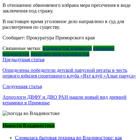
В отношении обвиняемого избрана мера пресечения в виде
заключения под стражу.
В настоящее время уголовное дело направлено в суд для
рассмотрения по существу.
Сообщает: Прокуратура Приморского края
Связанные метки:
владивосток криминал
криминал
владивосток
происшествия владивосток
Навигация
Предыдущая статья
по
Определены победители детской парусной регаты в честь
первого юбилея спортивного клуба «Яхт клуб «Алые паруса»
записям
Следующая статья
Археологи ДВФУ и ДВО РАН нашли новый вид древней
керамики в Приморье
Новости Владивостока
Сломалась бытовая техника во Владивостоке: как