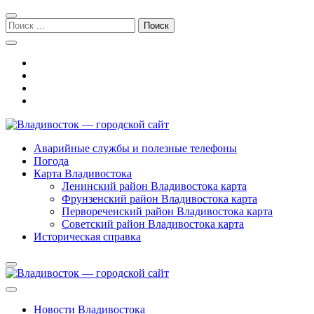
Перейти
Перейти
к
к
Поиск:
навигации
содержимому
Владивосток — городской сайт
Аварийные службы и полезные телефоны
Погода
Карта Владивостока
Ленинский район Владивостока карта
Фрунзенский район Владивостока карта
Первореченский район Владивостока карта
Советский район Владивостока карта
Историческая справка
Новости Владивостока