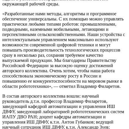
окружающей рабочей среды.
«Разработанные нами методы, алгоритмы и программное
обеспечение универсальны. С их помощью можно управлять
практически любыми типами роботов: промышленными,
подводными, наземными мобильными, летающими и
перспективными сельскохозяйственными. Наши устройства с
интеллектуальным управлением максимально используют
возможности современной цифровой техники и могут
повышать производительность технологических процессов
сразу в несколько раз, сохраняя требуемое качество
выпускаемой продукции. Мы благодарны Правительству
Российской Федерации за высокую оценку достижений
авторского коллектива. Очень хотим, чтобы наша работа
способствовала экономическому росту в России и
повышению ее конкурентоспособности на мировом рынке в
области робототехники», — отметил Владимир Филаретов.
В состав авторского коллектива вошли: научный
руководитель д.т.н. профессор Владимир Филаретов,
заведующий кафедрой автоматизации и управления ИШ
ДВФУ, заведующий лабораторией робототехнических систем
ИАПУ ДВО РАН; доцент кафедры автоматизации и
управления ИШ ДВФУ, к.т.н. Антон Губанков; ведущий
научный сотрудник ИШ ДВФУ, к.т.н. Александр Зуев;