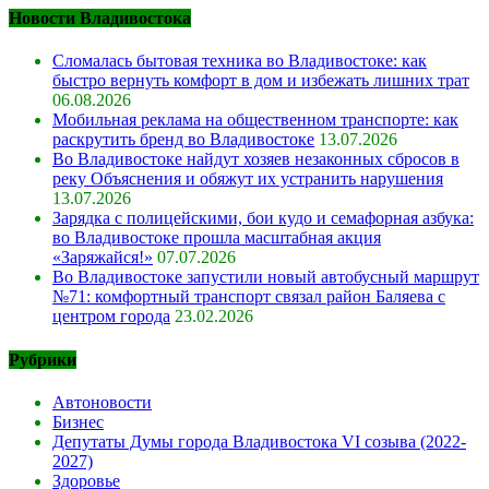
Новости Владивостока
Сломалась бытовая техника во Владивостоке: как
быстро вернуть комфорт в дом и избежать лишних трат
06.08.2026
Мобильная реклама на общественном транспорте: как
раскрутить бренд во Владивостоке
13.07.2026
Во Владивостоке найдут хозяев незаконных сбросов в
реку Объяснения и обяжут их устранить нарушения
13.07.2026
Зарядка с полицейскими, бои кудо и семафорная азбука:
во Владивостоке прошла масштабная акция
«Заряжайся!»
07.07.2026
Во Владивостоке запустили новый автобусный маршрут
№71: комфортный транспорт связал район Баляева с
центром города
23.02.2026
Рубрики
Автоновости
Бизнес
Депутаты Думы города Владивостока VI созыва (2022-
2027)
Здоровье