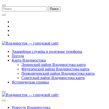
Перейти
Перейти
к
к
Поиск:
навигации
содержимому
Владивосток — городской сайт
Аварийные службы и полезные телефоны
Погода
Карта Владивостока
Ленинский район Владивостока карта
Фрунзенский район Владивостока карта
Первореченский район Владивостока карта
Советский район Владивостока карта
Историческая справка
Новости Владивостока