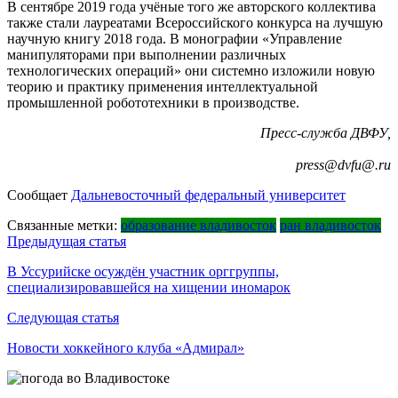
В сентябре 2019 года учёные того же авторского коллектива
также стали лауреатами Всероссийского конкурса на лучшую
научную книгу 2018 года. В монографии «Управление
манипуляторами при выполнении различных
технологических операций» они системно изложили новую
теорию и практику применения интеллектуальной
промышленной робототехники в производстве.
Пресс-служба ДВФУ,
press@dvfu@.ru
Сообщает
Дальневосточный федеральный университет
Связанные метки:
образование владивосток
ран владивосток
Навигация
Предыдущая статья
по
В Уссурийске осуждён участник орггруппы,
специализировавшейся на хищении иномарок
записям
Следующая статья
Новости хоккейного клуба «Адмирал»