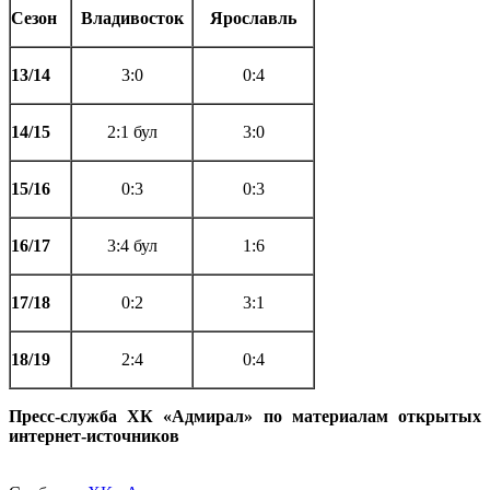
Сезон
Владивосток
Ярославль
13/14
3:0
0:4
14/15
2:1 бул
3:0
15/16
0:3
0:3
16/17
3:4 бул
1:6
17/18
0:2
3:1
18/19
2:4
0:4
Пресс-служба ХК «Адмирал» по материалам открытых
интернет-источников