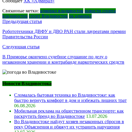
Сообщает
ХК «Адмирал»
Связанные метки:
адмирал владивосток
новости спорта
владивосток
спорт Владивосток
хк адмирал
Навигация
Предыдущая статья
по
Робототехники ДВФУ и ДВО РАН стали лауреатами премии
Правительства России
записям
Следующая статья
В Приморье окончено судебное слушание по делу о
незаконном хранении и контрабанде наркотических средств
Новости Владивостока
Сломалась бытовая техника во Владивостоке: как
быстро вернуть комфорт в дом и избежать лишних трат
06.08.2026
Мобильная реклама на общественном транспорте: как
раскрутить бренд во Владивостоке
13.07.2026
Во Владивостоке найдут хозяев незаконных сбросов в
реку Объяснения и обяжут их устранить нарушения