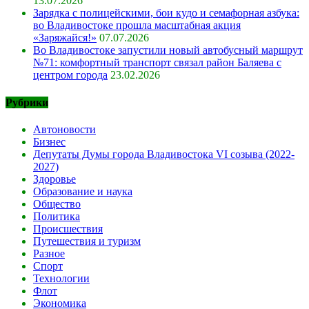
13.07.2026
Зарядка с полицейскими, бои кудо и семафорная азбука:
во Владивостоке прошла масштабная акция
«Заряжайся!»
07.07.2026
Во Владивостоке запустили новый автобусный маршрут
№71: комфортный транспорт связал район Баляева с
центром города
23.02.2026
Рубрики
Автоновости
Бизнес
Депутаты Думы города Владивостока VI созыва (2022-
2027)
Здоровье
Образование и наука
Общество
Политика
Происшествия
Путешествия и туризм
Разное
Спорт
Технологии
Флот
Экономика