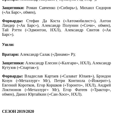
Защитники:
Роман Савченко («Сибирь»), Михаил Сидоров
(«Ак Барс», обмен),
Форварды:
Стефан Да Коста («Автомобилист»), Антон
Ландер («Ак Барс»), Александр Полунин («Сочи», обмен),
Тай Рэтти («Эдмонтон, НХЛ), Александр Свитов («Ак
Барс»).
Ушли
:
Вратари:
Александр Салак («Динамо» Р);
Защитники:
Александр Елесин («Калгари», НХЛ),
Александр
Кутузов («Спартак»);
Форварды:
Владислав Картаев («Салават Юлаев»), Брэндон
Козун («Металлург» Мг), Петри Контиола («Йокерит»),
Евгений Коротков, Егор Коршков («Торонто», НХЛ), Андрей
Локтионов («Металлург» Мг), Егор Фатеев («Трактор»,
обмен), Данил Юртайкин («Сан-Хосе», НХЛ).
СЕЗОН 2019/2020