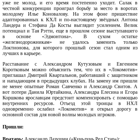
уже не молод, и его время постепенно уходит. Салак в
честной конкуренции проиграл борьбу за место в воротах
молодому Илье Коновалову. На этом фоне пришествие
адаптированных к КХЛ и по-настоящему звёздных Антона
Ландера и Стефана Да Косты выглядит усилением. Велик
потенциал и Тая Рэтти, еще в прошлом сезоне выступавшего
в основе «Эдмонтона». В сухом остатке
«железнодорожникам» не удалось заменить только
Локтионова, для которого прошлый сезон стал одним из
лучших в карьере.
Расставание с Александром Кутузовым и Евгением
Коротковым можно объяснить тем, что их в «Локомотив»
приглашал Дмитрий Квартальнов, работавший с защитником
и нападающим в предыдущих клубах. На замену им пришли
не менее опытные Роман Савченко и Александр Свитов. А
вот потери Данила Юртайкина, Александра Елесина и Егора
Коршкова ярославцам предстоит компенсировать с помощью
внутренних ресурсов. Отъезд этой троицы в НХЛ
одновременно ослабил «Локомотив» и открыл дорогу в
основной состав для новой волны молодых игроков.
Пришли
:
Вратарь:
Александр Лазушин («Куньлунь Ред Стар»);