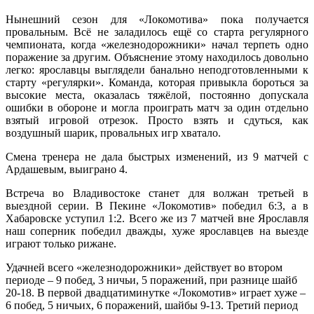
Нынешний сезон для «Локомотива» пока получается
провальным. Всё не заладилось ещё со старта регулярного
чемпионата, когда «железнодорожники» начал терпеть одно
поражение за другим. Объяснение этому находилось довольно
легко: ярославцы выглядели банально неподготовленными к
старту «регулярки». Команда, которая привыкла бороться за
высокие места, оказалась тяжёлой, постоянно допускала
ошибки в обороне и могла проиграть матч за один отдельно
взятый игровой отрезок. Просто взять и сдуться, как
воздушный шарик, провальных игр хватало.
Смена тренера не дала быстрых изменений, из 9 матчей с
Ардашевым, выиграно 4.
Встреча во Владивостоке станет для волжан третьей в
выездной серии. В Пекине «Локомотив» победил 6:3, а в
Хабаровске уступил 1:2. Всего же из 7 матчей вне Ярославля
наш соперник победил дважды, хуже ярославцев на выезде
играют только рижане.
Удачней всего «железнодорожники» действует во втором
периоде – 9 побед, 3 ничьи, 5 поражений, при разнице шайб
20-18. В первой двадцатиминутке «Локомотив» играет хуже –
6 побед, 5 ничьих, 6 поражений, шайбы 9-13. Третий период