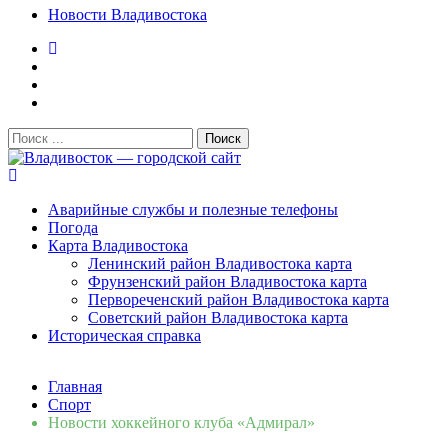
Новости Владивостока
Поиск:
Владивосток — городской сайт
Аварийные службы и полезные телефоны
Погода
Карта Владивостока
Ленинский район Владивостока карта
Фрунзенский район Владивостока карта
Первореченский район Владивостока карта
Советский район Владивостока карта
Историческая справка
Свежие новости
Главная
Сломалась бытовая техника во Владивостоке: как
Спорт
быстро вернуть комфорт в дом и из...
06.08.2026
Новости хоккейного клуба «Адмирал»
Мобильная реклама на общественном транспорте: как