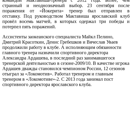
командой Мактавиша-тренера с 2012 года. Более, чем
странный и неоднозначный выбор. 23 сентября после
поражения от «Йокерита» тренер был отправлен в
отставку. Под руководством Мактавиша ярославский клуб
провёл восемь матчей, в которых одержал три победы и
потерпел пять поражений.
Ассистенты заокеанского специалиста Майкл Пелино,
Дмитрий Красоткин, Денис Гребешков и Вячеслав Уваев
продолжили работу в клубе. А исполняющим обязанности
главного тренера назначили спортивного директора
Александра Ардашева, в последний раз занимавшегося
тренерской деятельностью в сезоне-2009/10. В качестве игрока
Ардашев дважды становился чемпионом России, 12 сезонов
отыграл за «Локомотив». Работал тренером и главным
тренером в «Локомотиве»-2. С 2013 года занимал пост
спортивного директора ярославского клуба.