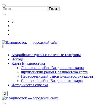
Перейти
Перейти
к
к
Поиск:
навигации
содержимому
Владивосток — городской сайт
Аварийные службы и полезные телефоны
Погода
Карта Владивостока
Ленинский район Владивостока карта
Фрунзенский район Владивостока карта
Первореченский район Владивостока карта
Советский район Владивостока карта
Историческая справка