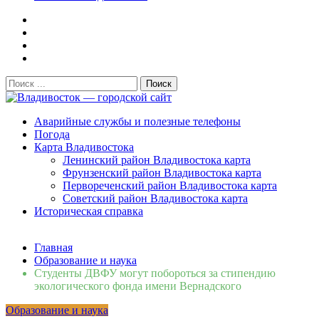
Поиск:
Владивосток — городской сайт
Аварийные службы и полезные телефоны
Погода
Карта Владивостока
Ленинский район Владивостока карта
Фрунзенский район Владивостока карта
Первореченский район Владивостока карта
Советский район Владивостока карта
Историческая справка
Свежие новости
Главная
Сломалась бытовая техника во Владивостоке: как
Образование и наука
быстро вернуть комфорт в дом и из...
06.08.2026
Студенты ДВФУ могут побороться за стипендию
Мобильная реклама на общественном транспорте: как
экологического фонда имени Вернадского
раскрутить бренд во Владивосто...
13.07.2026
Образование и наука
Во Владивостоке найдут хозяев незаконных сбросов в