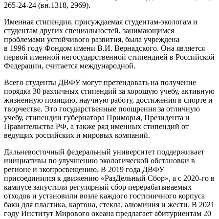
265-24-24 (вн.1318, 2969).
Именная стипендия, присуждаемая студентам-экологам и
студентам других специальностей, занимающимся
проблемами устойчивого развития, была учреждена
в 1996 году Фондом имени В.И. Вернадского. Она является
первой именной негосударственной стипендией в Российской
Федерации, считается международной.
Всего студенты ДВФУ могут претендовать на получение
порядка 30 различных стипендий за хорошую учебу, активную
жизненную позицию, научную работу, достижения в спорте и
творчестве. Это государственные поощрения за отличную
учебу, стипендии губернатора Приморья, Президента и
Правительства РФ, а также ряд именных стипендий от
ведущих российских и мировых компаний.
Дальневосточный федеральный университет поддерживает
инициативы по улучшению экологической обстановки в
регионе и экопросвещению. В 2019 года ДВФУ
присоединился к движению «РазДельный Сбор», а с 2020-го в
кампусе запустили регулярный сбор перерабатываемых
отходов и установили возле каждого гостиничного корпуса
баки для пластика, картона, стекла, алюминия и жести. В 2021
году Институт Мирового океана предлагает абитуриентам 20