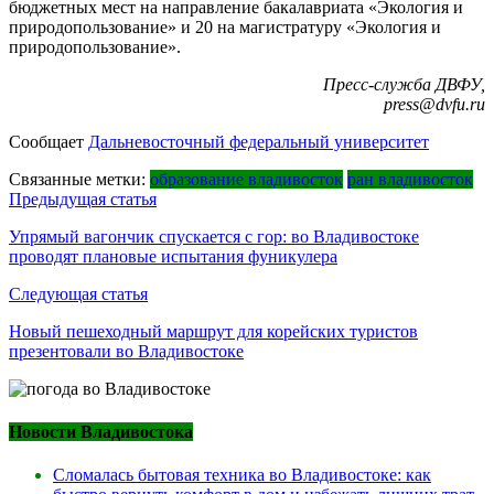
бюджетных мест на направление бакалавриата «‎Экология и
природопользование» и 20 на магистратуру «Экология и
природопользование».
Пресс-служба ДВФУ,
press@dvfu.ru
Сообщает
Дальневосточный федеральный университет
Связанные метки:
образование владивосток
ран владивосток
Навигация
Предыдущая статья
по
Упрямый вагончик спускается с гор: во Владивостоке
проводят плановые испытания фуникулера
записям
Следующая статья
Новый пешеходный маршрут для корейских туристов
презентовали во Владивостоке
Новости Владивостока
Сломалась бытовая техника во Владивостоке: как