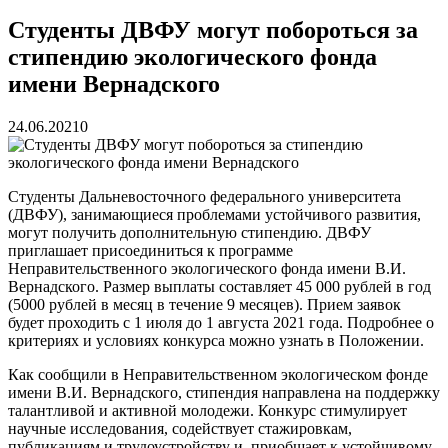
реку Объяснения и обяжут их у...
13.07.2026
Зарядка с полицейскими, бои кудо и семафорная азбука:
Студенты ДВФУ могут побороться за
во Владивостоке прошла мас...
07.07.2026
стипендию экологического фонда
Вельгодский Олег Николаевич
15.03.2026
Бочин Сергей Витальевич
15.03.2026
имени Вернадского
Ходнева Василиса Валентиновна
15.03.2026
Глушко Вячеслав Викторович
15.03.2026
24.06.2021
0
Аксенов Александр Валентинович
15.03.2026
Русинов Денис Александрович
15.03.2026
Студенты Дальневосточного федерального университета
(ДВФУ), занимающиеся проблемами устойчивого развития,
могут получить дополнительную стипендию. ДВФУ
приглашает присоединиться к программе
Неправительственного экологического фонда имени В.И.
Вернадского. Размер выплаты составляет 45 000 рублей в год
(5000 рублей в месяц в течение 9 месяцев). Прием заявок
будет проходить с 1 июля до 1 августа 2021 года. Подробнее о
критериях и условиях конкурса можно узнать в Положении.
Как сообщили в Неправительственном экологическом фонде
имени В.И. Вернадского, стипендия направлена на поддержку
талантливой и активной молодежи. Конкурс стимулирует
научные исследования, содействует стажировкам,
публикациям и трудоустройству и приобщает к устойчивому