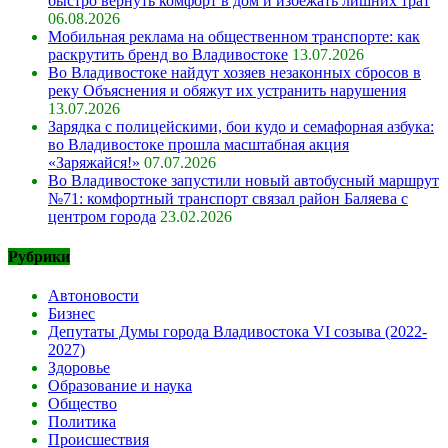
быстро вернуть комфорт в дом и избежать лишних трат
06.08.2026
Мобильная реклама на общественном транспорте: как
раскрутить бренд во Владивостоке
13.07.2026
Во Владивостоке найдут хозяев незаконных сбросов в
реку Объяснения и обяжут их устранить нарушения
13.07.2026
Зарядка с полицейскими, бои кудо и семафорная азбука:
во Владивостоке прошла масштабная акция
«Заряжайся!»
07.07.2026
Во Владивостоке запустили новый автобусный маршрут
№71: комфортный транспорт связал район Баляева с
центром города
23.02.2026
Рубрики
Автоновости
Бизнес
Депутаты Думы города Владивостока VI созыва (2022-
2027)
Здоровье
Образование и наука
Общество
Политика
Происшествия