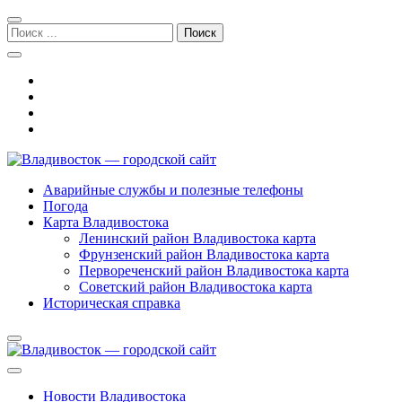
Перейти
Перейти
к
к
Поиск:
навигации
содержимому
Владивосток — городской сайт
Аварийные службы и полезные телефоны
Погода
Карта Владивостока
Ленинский район Владивостока карта
Фрунзенский район Владивостока карта
Первореченский район Владивостока карта
Советский район Владивостока карта
Историческая справка
Новости Владивостока