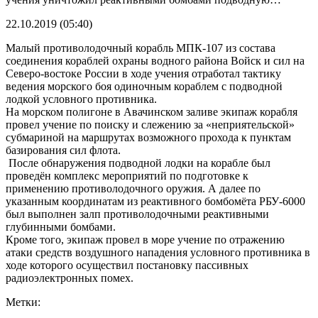
22.10.2019 (05:40)
Малый противолодочный корабль МПК-107 из состава
соединения кораблей охраны водного района Войск и сил на
Северо-востоке России в ходе учения отработал тактику
ведения морского боя одиночным кораблем с подводной
лодкой условного противника.
На морском полигоне в Авачинском заливе экипаж корабля
провел учение по поиску и слежению за «неприятельской»
субмариной на маршрутах возможного прохода к пунктам
базирования сил флота.
После обнаружения подводной лодки на корабле был
проведён комплекс мероприятий по подготовке к
применению противолодочного оружия. А далее по
указанным координатам из реактивного бомбомёта РБУ-6000
был выполнен залп противолодочными реактивными
глубинными бомбами.
Кроме того, экипаж провел в море учение по отражению
атаки средств воздушного нападения условного противника в
ходе которого осуществил постановку пассивных
радиоэлектронных помех.
Метки: