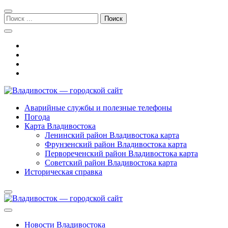
Перейти
Перейти
к
к
Поиск:
навигации
содержимому
Владивосток — городской сайт
Аварийные службы и полезные телефоны
Погода
Карта Владивостока
Ленинский район Владивостока карта
Фрунзенский район Владивостока карта
Первореченский район Владивостока карта
Советский район Владивостока карта
Историческая справка
Новости Владивостока