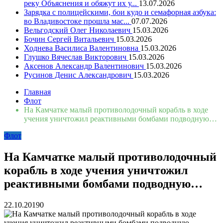
реку Объяснения и обяжут их у...
13.07.2026
Зарядка с полицейскими, бои кудо и семафорная азбука:
во Владивостоке прошла мас...
07.07.2026
Вельгодский Олег Николаевич
15.03.2026
Бочин Сергей Витальевич
15.03.2026
Ходнева Василиса Валентиновна
15.03.2026
Глушко Вячеслав Викторович
15.03.2026
Аксенов Александр Валентинович
15.03.2026
Русинов Денис Александрович
15.03.2026
Главная
Флот
На Камчатке малый противолодочный корабль в ходе
учения уничтожил реактивными бомбами подводную…
Флот
На Камчатке малый противолодочный
корабль в ходе учения уничтожил
реактивными бомбами подводную…
22.10.2019
0