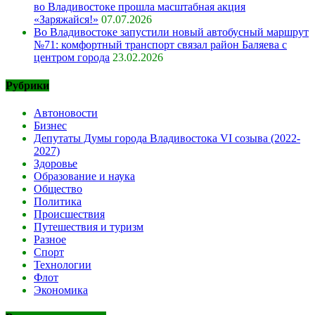
во Владивостоке прошла масштабная акция
«Заряжайся!»
07.07.2026
Во Владивостоке запустили новый автобусный маршрут
№71: комфортный транспорт связал район Баляева с
центром города
23.02.2026
Рубрики
Автоновости
Бизнес
Депутаты Думы города Владивостока VI созыва (2022-
2027)
Здоровье
Образование и наука
Общество
Политика
Происшествия
Путешествия и туризм
Разное
Спорт
Технологии
Флот
Экономика