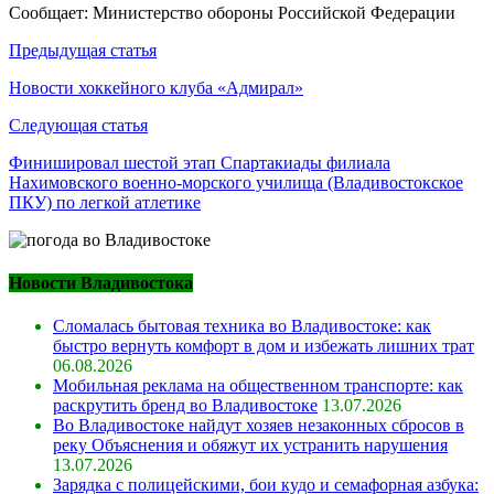
Сообщает: Министерство обороны Российской Федерации
Навигация
Предыдущая статья
по
Новости хоккейного клуба «Адмирал»
записям
Следующая статья
Финишировал шестой этап Спартакиады филиала
Нахимовского военно-морского училища (Владивостокское
ПКУ) по легкой атлетике
Новости Владивостока
Сломалась бытовая техника во Владивостоке: как
быстро вернуть комфорт в дом и избежать лишних трат
06.08.2026
Мобильная реклама на общественном транспорте: как
раскрутить бренд во Владивостоке
13.07.2026
Во Владивостоке найдут хозяев незаконных сбросов в
реку Объяснения и обяжут их устранить нарушения
13.07.2026
Зарядка с полицейскими, бои кудо и семафорная азбука: