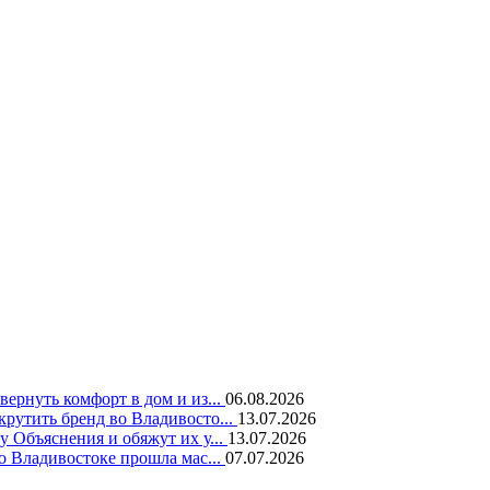
вернуть комфорт в дом и из...
06.08.2026
крутить бренд во Владивосто...
13.07.2026
у Объяснения и обяжут их у...
13.07.2026
во Владивостоке прошла мас...
07.07.2026