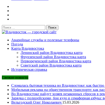
Поиск:
Владивосток — городской сайт
Аварийные службы и полезные телефоны
Погода
Карта Владивостока
Ленинский район Владивостока карта
Фрунзенский район Владивостока карта
Первореченский район Владивостока карта
Советский район Владивостока карта
Историческая справка
Свежие новости
Сломалась бытовая техника во Владивостоке: как быстро 
Мобильная реклама на общественном транспорте: как рас
Во Владивостоке найдут хозяев незаконных сбросов в рек
Зарядка с полицейскими, бои кудо и семафорная азбука: 
Вельгодский Олег Николаевич
15.03.2026