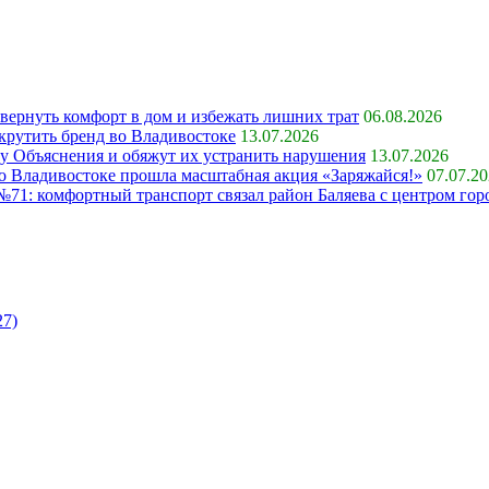
 вернуть комфорт в дом и избежать лишних трат
06.08.2026
крутить бренд во Владивостоке
13.07.2026
ку Объяснения и обяжут их устранить нарушения
13.07.2026
 во Владивостоке прошла масштабная акция «Заряжайся!»
07.07.2
71: комфортный транспорт связал район Баляева с центром гор
27)