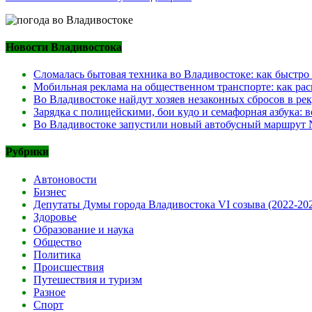
Новости Владивостока
Сломалась бытовая техника во Владивостоке: как быстро
Мобильная реклама на общественном транспорте: как рас
Во Владивостоке найдут хозяев незаконных сбросов в ре
Зарядка с полицейскими, бои кудо и семафорная азбука:
Во Владивостоке запустили новый автобусный маршрут №
Рубрики
Автоновости
Бизнес
Депутаты Думы города Владивостока VI созыва (2022-20
Здоровье
Образование и наука
Общество
Политика
Происшествия
Путешествия и туризм
Разное
Спорт