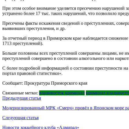
При этом особое внимание уделяется пресечению нарушений за
устранено более 17 тыс. таких нарушений, что позволило пре
Пресечены факты искажения сведений о преступлениях, совер
выявивших преступления, и др.
За отчетный период в Приморском крае наблюдается снижение
1713 преступлений).
Больше половины всех преступлений совершены лицами, не им
преступлений совершено в состоянии алкогольного или наркот
С более подробной информацией о состоянии преступности н
портал правовой статистики».
Сообщает: Прокуратура Приморского края
Связанные метки:
владивосток криминал
криминал владивост
Навигация
Предыдущая статья
по
Модернизированный МРК «Смерч» провёл в Японском море ра
записям
Следующая статья
Новости хоккейного клуба «Адмирал»