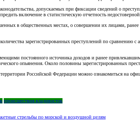
конодательства, допускаемых при фиксации сведений о преступл
дупредить включение в статистическую отчетность недостоверно
шенных в общественных местах, о совершении их лицами, ранее
 количества зарегистрированных преступлений по сравнению с 
еющими постоянного источника доходов и ранее привлекавшимис
ического опьянения. Около половины зарегистрированных прест
а территории Российской Федерации можно ознакомиться на оф
ок
происшествия владивосток
кетные стрельбы по морской и воздушной целям