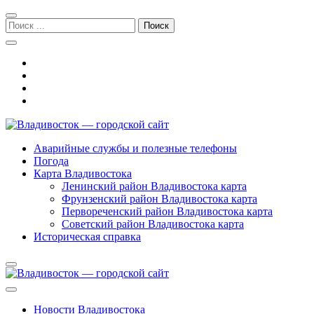
Перейти
Перейти
к
к
Поиск:
навигации
содержимому
Владивосток — городской сайт
Аварийные службы и полезные телефоны
Погода
Карта Владивостока
Ленинский район Владивостока карта
Фрунзенский район Владивостока карта
Первореченский район Владивостока карта
Советский район Владивостока карта
Историческая справка
Новости Владивостока