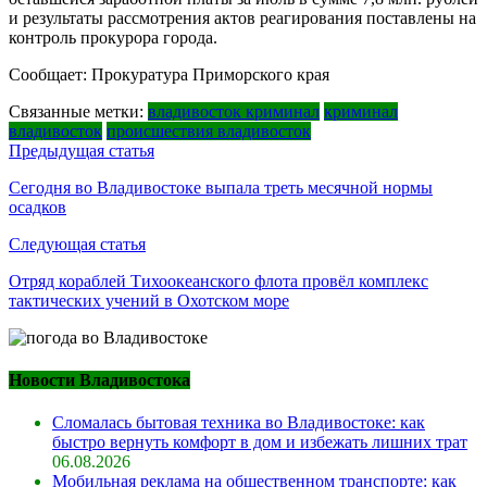
и результаты рассмотрения актов реагирования поставлены на
контроль прокурора города.
Сообщает: Прокуратура Приморского края
Связанные метки:
владивосток криминал
криминал
владивосток
происшествия владивосток
Навигация
Предыдущая статья
по
Сегодня во Владивостоке выпала треть месячной нормы
осадков
записям
Следующая статья
Отряд кораблей Тихоокеанского флота провёл комплекс
тактических учений в Охотском море
Новости Владивостока
Сломалась бытовая техника во Владивостоке: как
быстро вернуть комфорт в дом и избежать лишних трат
06.08.2026
Мобильная реклама на общественном транспорте: как