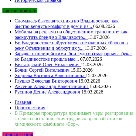
Историческая справка
Свежие новости
Сломалась бытовая техника во Владивостоке: как
быстро вернуть комфорт в дом и из...
06.08.2026
Мобильная реклама на общественном транспорте: как
раскрутить бренд во Владивосто...
13.07.2026
Во Владивостоке найдут хозяев незаконных сбросов в
реку Объяснения и обяжут их у...
13.07.2026
Зарядка с полицейскими, бои кудо и семафорная азбука:
во Владивостоке прошла мас...
07.07.2026
Вельгодский Олег Николаевич
15.03.2026
Бочин Сергей Витальевич
15.03.2026
Ходнева Василиса Валентиновна
15.03.2026
Глушко Вячеслав Викторович
15.03.2026
Аксенов Александр Валентинович
15.03.2026
Русинов Денис Александрович
15.03.2026
Главная
Происшествия
В Приморье прокуратура принимает меры реагирования
с целью восстановления трудовых прав работников
химического комбината «Бор».
Происшествия