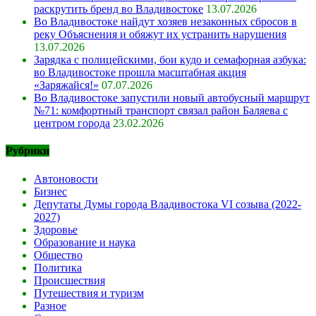
раскрутить бренд во Владивостоке
13.07.2026
Во Владивостоке найдут хозяев незаконных сбросов в
реку Объяснения и обяжут их устранить нарушения
13.07.2026
Зарядка с полицейскими, бои кудо и семафорная азбука:
во Владивостоке прошла масштабная акция
«Заряжайся!»
07.07.2026
Во Владивостоке запустили новый автобусный маршрут
№71: комфортный транспорт связал район Баляева с
центром города
23.02.2026
Рубрики
Автоновости
Бизнес
Депутаты Думы города Владивостока VI созыва (2022-
2027)
Здоровье
Образование и наука
Общество
Политика
Происшествия
Путешествия и туризм
Разное