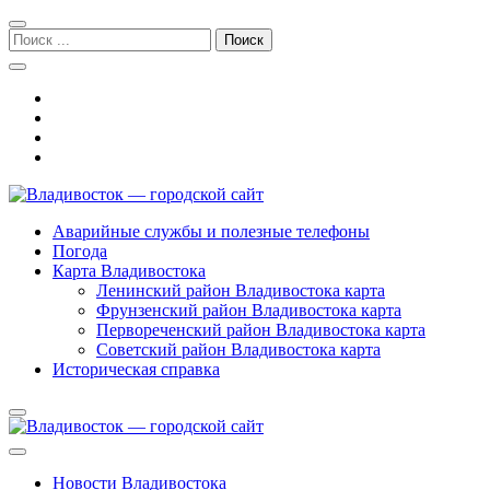
Перейти
Перейти
к
к
Поиск:
навигации
содержимому
Владивосток — городской сайт
Аварийные службы и полезные телефоны
Погода
Карта Владивостока
Ленинский район Владивостока карта
Фрунзенский район Владивостока карта
Первореченский район Владивостока карта
Советский район Владивостока карта
Историческая справка
Новости Владивостока