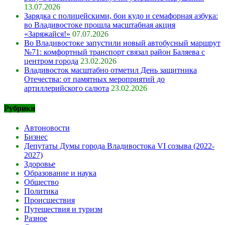
13.07.2026
Зарядка с полицейскими, бои кудо и семафорная азбука:
во Владивостоке прошла масштабная акция
«Заряжайся!»
07.07.2026
Во Владивостоке запустили новый автобусный маршрут
№71: комфортный транспорт связал район Баляева с
центром города
23.02.2026
Владивосток масштабно отметил День защитника
Отечества: от памятных мероприятий до
артиллерийского салюта
23.02.2026
Рубрики
Автоновости
Бизнес
Депутаты Думы города Владивостока VI созыва (2022-
2027)
Здоровье
Образование и наука
Общество
Политика
Происшествия
Путешествия и туризм
Разное