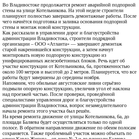
Во Владивостоке продолжается ремонт аварийной подпорной
стены на улице Котельникова. На этой неделе строители
планируют полностью завершить демонтажные работы. После
чего начнётся подготовка и заливка основания подпорной
стены и монтаж новой конструкции.
Как рассказали в управлении дорог и благоустройства
администрации Владивостока, строители подрядной
организации – ООО «Атланта» — завершают демонтаж
старой накренившейся конструкции, а затем начнут
монтировать новую подпорную конструкцию из
унифицированных железобетонных блоков. Речь идет об
участке конструкции от Котельникова, 6а, протяженностью
около 100 метров и высотой до 2 метров. Планируется, что все
работы будут завершены до середины ноября.
Напомним, что обильные августовские ливни серьёзно
подмыли опорную конструкцию, увеличив угол её наклона
над проезжей частью. После проверки, проведённой
специалистами управления дорог и благоустройства
администрации Владивостока, вопрос незамедлительного
начала ремонта этого участка был решён.
На время ремонта движение от улицы Котельникова, 6а, до
площади Баляева будет осуществляться только по одной
полосе. В обратном направлении движение по обеим полосам
сохраняется. Также проблемный участок можно объехать по
улице Карла Жигура – от дома № 2 и до площади Баляева.