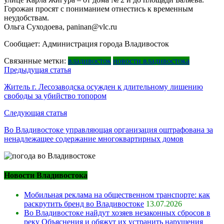
Горожан просят с пониманием отнестись к временным
неудобствам.
Ольга Суходоева, paninan@vlc.ru
Сообщает: Администрация города Владивосток
Связанные метки:
владивосток
новости владивостока
Навигация
Предыдущая статья
по
Житель г. Лесозаводска осужден к длительному лишению
свободы за убийство топором
записям
Следующая статья
Во Владивостоке управляющая организация оштрафована за
ненадлежащее содержание многоквартирных домов
Новости Владивостока
Мобильная реклама на общественном транспорте: как
раскрутить бренд во Владивостоке
13.07.2026
Во Владивостоке найдут хозяев незаконных сбросов в
реку Объяснения и обяжут их устранить нарушения