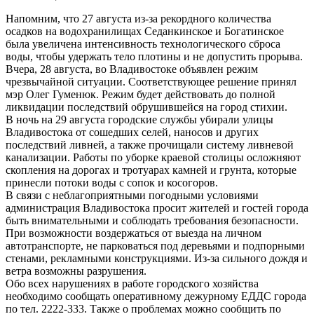
Напомним, что 27 августа из-за рекордного количества
осадков на водохранилищах Седанкинское и Богатинское
была увеличена интенсивность технологического сброса
воды, чтобы удержать тело плотины и не допустить прорыва.
Вчера, 28 августа, во Владивостоке объявлен режим
чрезвычайной ситуации. Соответствующее решение принял
мэр Олег Гуменюк. Режим будет действовать до полной
ликвидации последствий обрушившейся на город стихии.
В ночь на 29 августа городские службы убирали улицы
Владивостока от сошедших селей, наносов и других
последствий ливней, а также прочищали систему ливневой
канализации. Работы по уборке краевой столицы осложняют
скопления на дорогах и тротуарах камней и грунта, которые
принесли потоки воды с сопок и косогоров.
В связи с неблагоприятными погодными условиями
администрация Владивостока просит жителей и гостей города
быть внимательными и соблюдать требования безопасности.
При возможности воздержаться от выезда на личном
автотранспорте, не парковаться под деревьями и подпорными
стенами, рекламными конструкциями. Из-за сильного дождя и
ветра возможны разрушения.
Обо всех нарушениях в работе городского хозяйства
необходимо сообщать оперативному дежурному ЕДДС города
по тел. 2222-333. Также о проблемах можно сообщить по