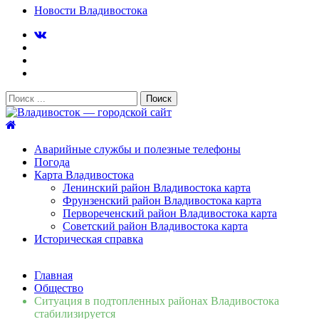
Новости Владивостока
Поиск:
Владивосток — городской сайт
Аварийные службы и полезные телефоны
Погода
Карта Владивостока
Ленинский район Владивостока карта
Фрунзенский район Владивостока карта
Первореченский район Владивостока карта
Советский район Владивостока карта
Историческая справка
Свежие новости
Главная
Сломалась бытовая техника во Владивостоке: как
Общество
быстро вернуть комфорт в дом и из...
06.08.2026
Ситуация в подтопленных районах Владивостока
Мобильная реклама на общественном транспорте: как
стабилизируется