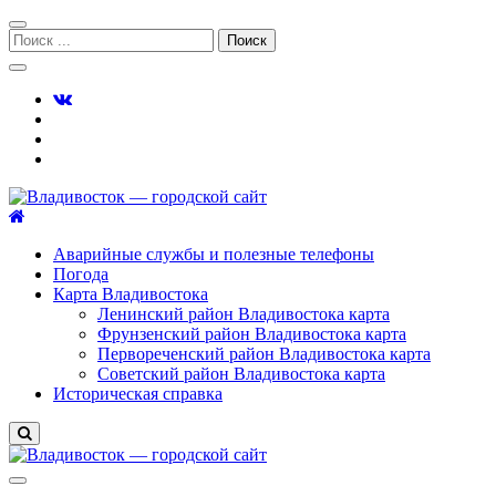
Перейти
Перейти
к
к
Поиск:
навигации
содержимому
Владивосток — городской сайт
Аварийные службы и полезные телефоны
Погода
Карта Владивостока
Ленинский район Владивостока карта
Фрунзенский район Владивостока карта
Первореченский район Владивостока карта
Советский район Владивостока карта
Историческая справка