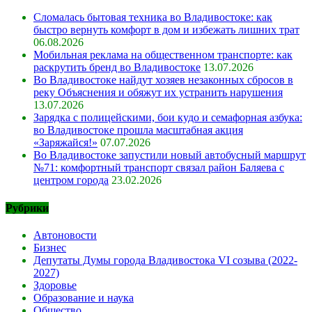
Сломалась бытовая техника во Владивостоке: как
быстро вернуть комфорт в дом и избежать лишних трат
06.08.2026
Мобильная реклама на общественном транспорте: как
раскрутить бренд во Владивостоке
13.07.2026
Во Владивостоке найдут хозяев незаконных сбросов в
реку Объяснения и обяжут их устранить нарушения
13.07.2026
Зарядка с полицейскими, бои кудо и семафорная азбука:
во Владивостоке прошла масштабная акция
«Заряжайся!»
07.07.2026
Во Владивостоке запустили новый автобусный маршрут
№71: комфортный транспорт связал район Баляева с
центром города
23.02.2026
Рубрики
Автоновости
Бизнес
Депутаты Думы города Владивостока VI созыва (2022-
2027)
Здоровье
Образование и наука
Общество