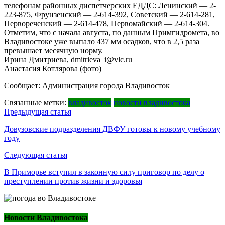
телефонам районных диспетчерских ЕДДС: Ленинский — 2-
223-875, Фрунзенский — 2-614-392, Советский — 2-614-281,
Первореченский — 2-614-478, Первомайский — 2-614-304.
Отметим, что с начала августа, по данным Примгидромета, во
Владивостоке уже выпало 437 мм осадков, что в 2,5 раза
превышает месячную норму.
Ирина Дмитриева, dmitrieva_i@vlc.ru
Анастасия Котлярова (фото)
Сообщает: Администрация города Владивосток
Связанные метки:
владивосток
новости владивостока
Навигация
Предыдущая статья
по
Довузовские подразделения ДВФУ готовы к новому учебному
году
записям
Следующая статья
В Приморье вступил в законную силу приговор по делу о
преступлении против жизни и здоровья
Новости Владивостока