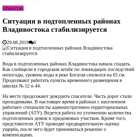
раскрутить бренд во Владивосто...
13.07.2026
Общество
Во Владивостоке найдут хозяев незаконных сбросов в
реку Объяснения и обяжут их у...
13.07.2026
Зарядка с полицейскими, бои кудо и семафорная азбука:
Ситуация в подтопленных районах
во Владивостоке прошла мас...
07.07.2026
Владивостока стабилизируется
Вельгодский Олег Николаевич
15.03.2026
Бочин Сергей Витальевич
15.03.2026
Ходнева Василиса Валентиновна
15.03.2026
29.08.2019
0
Глушко Вячеслав Викторович
15.03.2026
Аксенов Александр Валентинович
15.03.2026
Русинов Денис Александрович
15.03.2026
Вода в подтопленных районах Владивостока начала спадать.
Как сообщили в городском штабе по ликвидации последствий
непогоды, уровень воды в реке Богатая снизился на 65 см.
Продолжают работать пункты временного размещения в
школах № 12 и 44.
На месте продолжают дежурить спасатели. Часть дорог стали
проходимыми. В настоящее время в районах с населением
работают специалисты административно-территориальных
управлений (АТУ). Ведется работа по уточнению количества
подтопленных домов и придомовых участков. Кроме того,
представители АТУ проводят предварительную оценку
ущерба, после чего будет приниматься решение о
компенсациях.